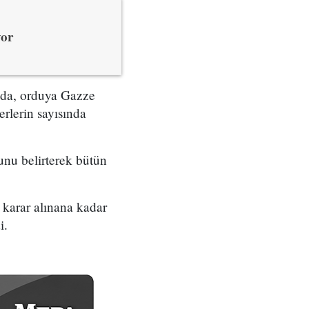
yor
ada, orduya Gazze
erlerin sayısında
ğunu belirterek bütün
 karar alınana kadar
i.