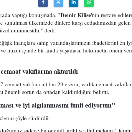
Demir Kilise
rada yaptığı konuşmada, "
'nin restore edile
ne sunulması ülkemizde dinlere karşı ecdadımızdan gele
zel numunesidir." dedi.
eğişik inançlara sahip vatandaşlarımızın ibadetlerini en iy
 ve huzur içinde bir arada yaşaması, hükümetin önem verd
 cemaat vakıflarına aktarıldı
 cemaat vakfına ait bin 29 eserin, varlık cemaat vakıfları
 önemli sorun da ortadan kaldırıldığını belirtti.
ması ve iyi algılanmasını ümit ediyorum"
lerini şöyle sürdürdü:
duğumuz sadece bu önemli tarihi ve dini mekanı (Demir 