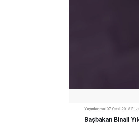
Yayınlanma:
07 Ocak 2018 Paza
Başbakan Binali Yıld