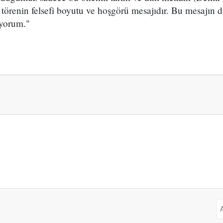
törenin felsefi boyutu ve hoşgörü mesajıdır. Bu mesajın d
iyorum."