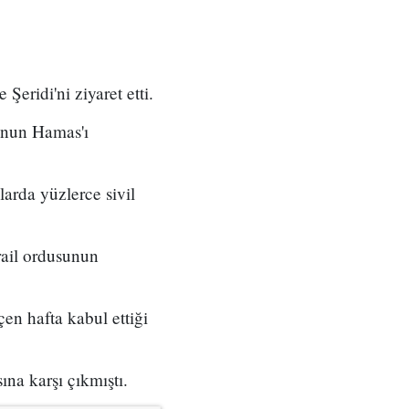
eridi'ni ziyaret etti.
unun Hamas'ı
larda yüzlerce sivil
srail ordusunun
en hafta kabul ettiği
ına karşı çıkmıştı.