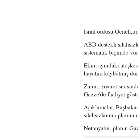
İsrail ordusu Genelkur
ABD destekli silahsız
sistematik biçimde vu
Ekim ayındaki ateşkese 
hayatını kaybetmiş du
Zamir, ziyaret sırasınd
Gazze'de faaliyet göst
Açıklamalar, Başbakan
silahsızlanma planını 
Netanyahu, planın Gazz