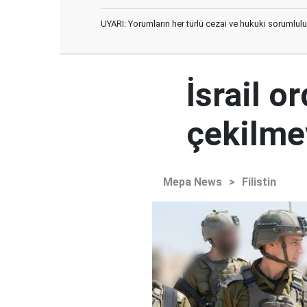
UYARI: Yorumların her türlü cezai ve hukuki sorumlulu
İsrail 
çekilme
Mepa News
>
Filistin