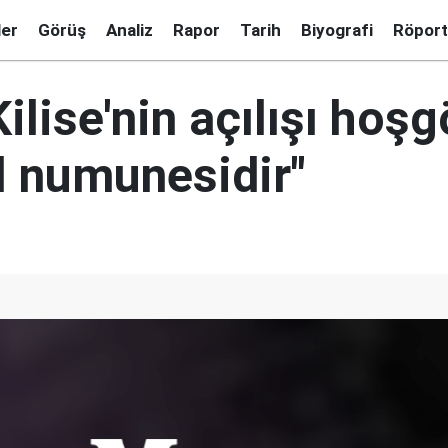
ler
Görüş
Analiz
Rapor
Tarih
Biyografi
Röport
ilise'nin açılışı hoş
l numunesidir"