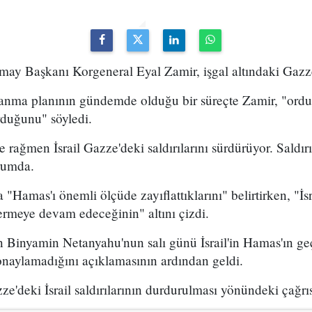
may Başkanı Korgeneral Eyal Zamir, işgal altındaki Gazze Ş
lanma planının gündemde olduğu bir süreçte Zamir, "ord
rduğunu" söyledi.
rağmen İsrail Gazze'deki saldırılarını sürdürüyor. Saldırı
rumda.
a "Hamas'ı önemli ölçüde zayıflattıklarını" belirtirken, "İ
ermeye devam edeceğinin" altını çizdi.
 Binyamin Netanyahu'nun salı günü İsrail'in Hamas'ın geç
onaylamadığını açıklamasının ardından geldi.
e'deki İsrail saldırılarının durdurulması yönündeki çağrıs