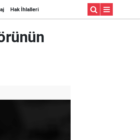
aj
Hak İhlalleri
görünün