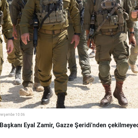
Perşembe 10:06
 Başkanı Eyal Zamir, Gazze Şeridi'nden çekilmeyec