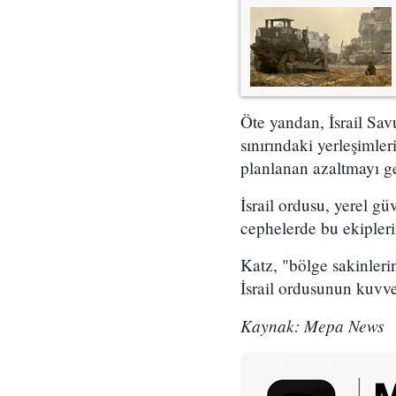
Öte yandan, İsrail Sa
sınırındaki yerleşimler
planlanan azaltmayı ge
İsrail ordusu, yerel gü
cephelerde bu ekipler
Katz, "bölge sakinler
İsrail ordusunun kuvve
Kaynak: Mepa News