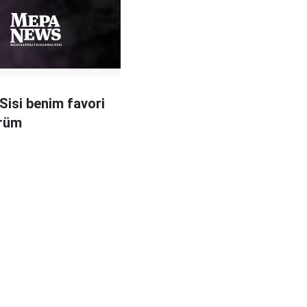
Sisi benim favori
örüm