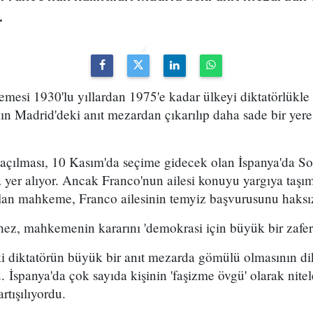
.
esi 1930'lu yıllardan 1975'e kadar ülkeyi diktatörlükle
nın Madrid'deki anıt mezardan çıkarılıp daha sade bir ye
açılması, 10 Kasım'da seçime gidecek olan İspanya'da So
a yer alıyor. Ancak Franco'nun ailesi konuyu yargıya taşım
e alan mahkeme, Franco ailesinin temyiz başvurusunu haksı
z, mahkemenin kararını 'demokrasi için büyük bir zafer' 
i diktatörün büyük bir anıt mezarda gömülü olmasının dikt
. İspanya'da çok sayıda kişinin 'faşizme övgü' olarak nite
rtışılıyordu.