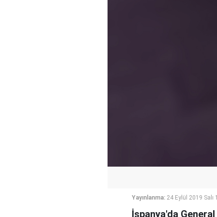
Yayınlanma:
24 Eylül 2019 Salı 
İspanya'da General 