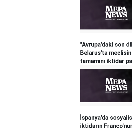
"Avrupa'daki son di
Belarus'ta meclisin
tamamını iktidar pa
kazandı
İspanya'da sosyalis
iktidarın Franco'nu