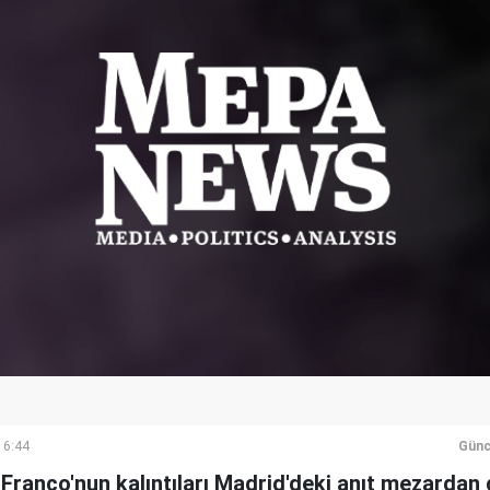
16:44
Günc
Franco'nun kalıntıları Madrid'deki anıt mezardan 