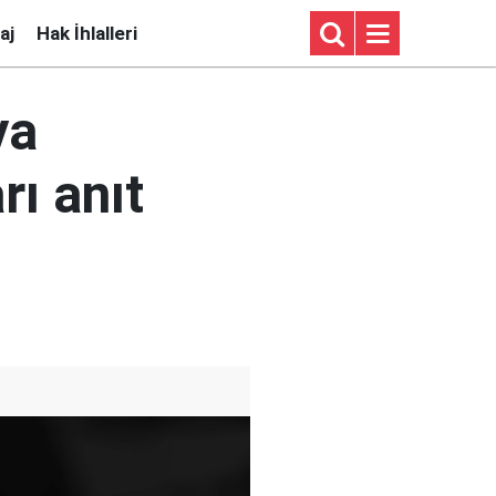
aj
Hak İhlalleri
ya
rı anıt