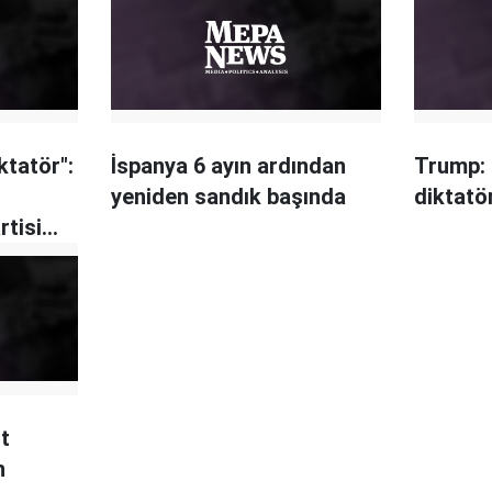
ktatör":
İspanya 6 ayın ardından
Trump: 
yeniden sandık başında
diktat
rtisi
t
n