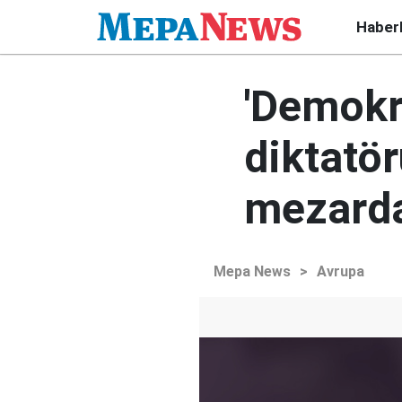
Haber
'Demokra
diktatör
mezarda
Mepa News
>
Avrupa