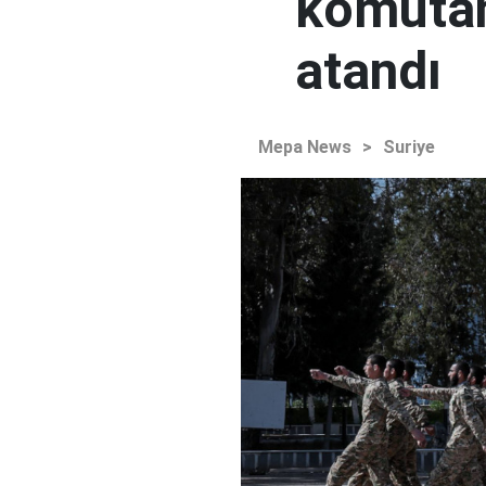
komutan
atandı
Mepa News
>
Suriye