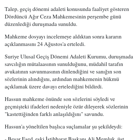
Talep, geçiş dönemi adaleti konusunda faaliyet gösteren
Dördüncü Ağır Ceza Mahkemesinin perşembe günü
düzenlediği duruşmada sunuldu.
Mahkeme dosyayı incelemeye aldıktan sonra kararın
açıklanmasını 24 Ağustos'a erteledi.
Suriye Ulusal Geçiş Dönemi Adaleti Kurumu, duruşmada
savcılığın mütalaasının sunulduğunu, müdahil tarafın
avukatının savunmasının dinlendiğini ve sanığın son
sözlerinin alındığını, ardından mahkemenin hükmü
açıklamak üzere davayı ertelediğini bildirdi.
Hassun mahkeme önünde son sözlerini söyledi ve
geçmişteki ifadeleri nedeniyle özür dileyerek sözlerinin
"kastettiğinden farklı anlaşıldığını" savundu.
Hassun'a yöneltilen başlıca suçlamalar şu şekildeydi:
- Beşar Esed, eski İstihbarat Başkanı Ali Memluk, üst