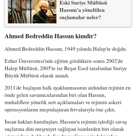
Eski Suriye Müftüsü
Hassun'a yöneltilen
suçlamalar neler?
Ahmed Bedreddin Hassun kimdir?
Ahmed Bedreddin Hassun, 1949 yılında Halep'te doğdu.
Ezher Üniversitesi'nde eğitim gördükten sonra 2002'de
Halep Müftüsü, 2005'te ise Beşar Esed tarafından Suriye
Büyük Müftüsü olarak atandı.
2011'de başlayan halk ayaklanmasının ardından rejimin en
önde gelen savunucularından biri olan Hassun,
muhaliflere yönelik sert açıklamaları ve rejimin askeri
operasyonlarını meşrulaştıran fetvalarıyla öne çıktı.
İnsan hakları kuruluşları, Hassun'u rejimin işlediği savaş
suçlarına dini meşruiyet sağlayan isimlerden biri olarak
gösterirken, hakkında Seydnaya Cezaevi'ndeki infaz