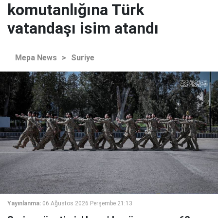
komutanlığına Türk
vatandaşı isim atandı
Mepa News
>
Suriye
Yayınlanma:
06 Ağustos 2026 Perşembe 21:13