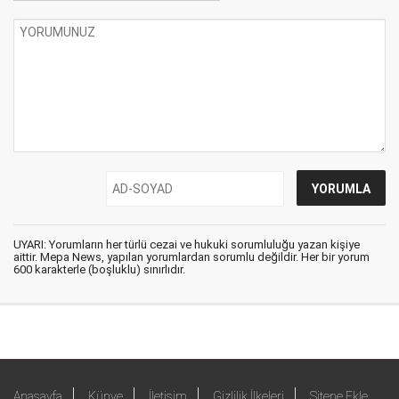
UYARI: Yorumların her türlü cezai ve hukuki sorumluluğu yazan kişiye
aittir. Mepa News, yapılan yorumlardan sorumlu değildir. Her bir yorum
600 karakterle (boşluklu) sınırlıdır.
Anasayfa
Künye
İletişim
Gizlilik İlkeleri
Sitene Ekle