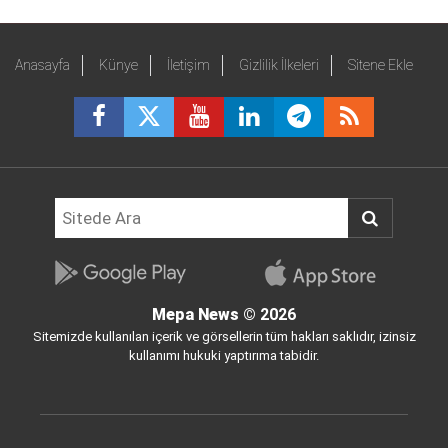
Anasayfa
Künye
İletişim
Gizlilik İlkeleri
Sitene Ekle
Mepa News
© 2026
Sitemizde kullanılan içerik ve görsellerin tüm hakları saklıdır, izinsiz
kullanımı hukuki yaptırıma tabidir.