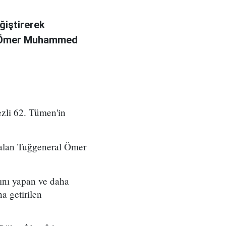
ğiştirerek
l Ömer Muhammed
zli 62. Tümen'in
 alan Tuğgeneral Ömer
ını yapan ve daha
a getirilen