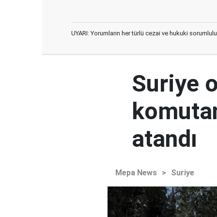
UYARI: Yorumların her türlü cezai ve hukuki sorumlulu
Suriye 
komutan
atandı
Mepa News
>
Suriye