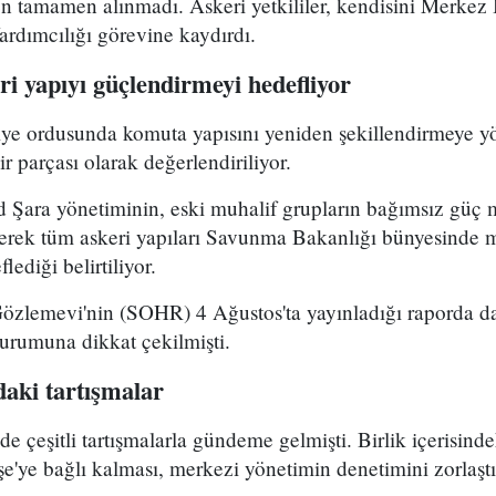
 tamamen alınmadı. Askeri yetkililer, kendisini Merkez B
dımcılığı görevine kaydırdı.
i yapıyı güçlendirmeyi hedefliyor
riye ordusunda komuta yapısını yeniden şekillendirmeye y
r parçası olarak değerlendiriliyor.
Şara yönetiminin, eski muhalif grupların bağımsız güç 
yerek tüm askeri yapıları Savunma Bakanlığı bünyesinde 
lediği belirtiliyor.
Gözlemevi'nin (SOHR) 4 Ağustos'ta yayınladığı raporda da
durumuna dikkat çekilmişti.
aki tartışmalar
çeşitli tartışmalarla gündeme gelmişti. Birlik içerisind
e'ye bağlı kalması, merkezi yönetimin denetimini zorlaştı