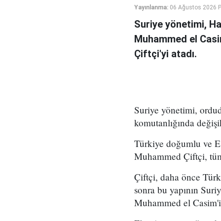
Yayınlanma:
06 Ağustos 2026 
Suriye yönetimi, H
Muhammed el Casi
Çiftçi'yi atadı.
Suriye yönetimi, ord
komutanlığında değişikl
Türkiye doğumlu ve Es
Muhammed Çiftçi, tüm
Çiftçi, daha önce Tür
sonra bu yapının Suri
Muhammed el Casim'in