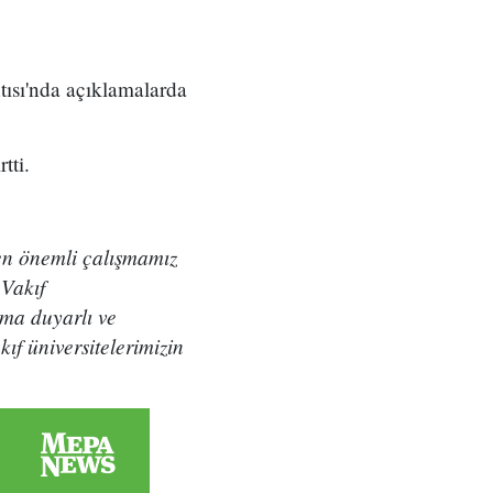
tısı'nda açıklamalarda
tti.
 en önemli çalışmamız
 Vakıf
ama duyarlı ve
ıf üniversitelerimizin