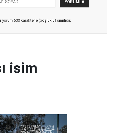
yorum 600 karakterle (boşluklu) sınırlıdır.
ı isim