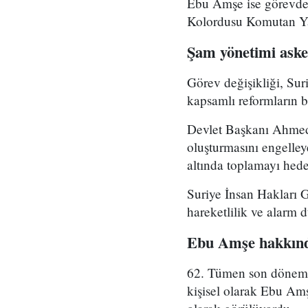
Ebu Amşe ise görevden
Kolordusu Komutan Yar
Şam yönetimi asker
Görev değişikliği, Su
kapsamlı reformların bi
Devlet Başkanı Ahmed 
oluşturmasını engelle
altında toplamayı hedef
Suriye İnsan Hakları 
hareketlilik ve alarm 
Ebu Amşe hakkınd
62. Tümen son dönemde 
kişisel olarak Ebu Amş