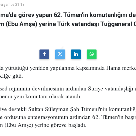
Perşembe 21:13
ama'da görev yapan 62. Tümen'in komutanlığını de
m (Ebu Amşe) yerine Türk vatandaşı Tuğgenera
uda yürüttüğü yeniden yapılanma kapsamında Hama merke
iğe gitti.
ed rejiminin devrilmesinin ardından Suriye vatandaşlığı
enin yeni komutanı olarak atandı.
kiye destekli Sultan Süleyman Şah Tümeni'nin komutanlığ
ye ordusuna entegrasyonunun ardından 62. Tümen'in başın
 (Ebu Amşe) yerine göreve başladı.