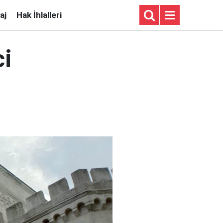
aj
Hak İhlalleri
ci