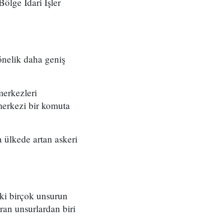
ölge İdari İşler
önelik daha geniş
merkezleri
merkezi bir komuta
 ülkede artan askeri
eki birçok unsurun
ran unsurlardan biri