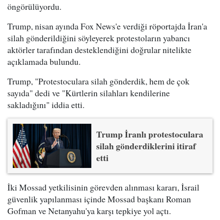
öngörülüyordu.
Trump, nisan ayında Fox News'e verdiği röportajda İran'a
silah gönderildiğini söyleyerek protestoların yabancı
aktörler tarafından desteklendiğini doğrular nitelikte
açıklamada bulundu.
Trump, "Protestoculara silah gönderdik, hem de çok
sayıda" dedi ve "Kürtlerin silahları kendilerine
sakladığını" iddia etti.
Trump İranlı protestoculara
silah gönderdiklerini itiraf
etti
İki Mossad yetkilisinin görevden alınması kararı, İsrail
güvenlik yapılanması içinde Mossad başkanı Roman
Gofman ve Netanyahu'ya karşı tepkiye yol açtı.