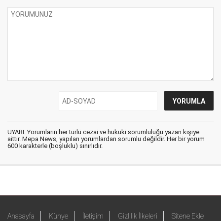
UYARI: Yorumların her türlü cezai ve hukuki sorumluluğu yazan kişiye
aittir. Mepa News, yapılan yorumlardan sorumlu değildir. Her bir yorum
600 karakterle (boşluklu) sınırlıdır.
Anasayfa
Künye
İletişim
Gizlilik İlkeleri
Sitene Ekle