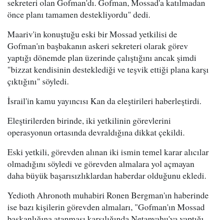
sekreteri olan Gofman'dı. Gofman, Mossad'a katılmadan
önce planı tamamen destekliyordu" dedi.
Maariv'in konuştuğu eski bir Mossad yetkilisi de
Gofman'ın başbakanın askeri sekreteri olarak görev
yaptığı dönemde plan üzerinde çalıştığını ancak şimdi
"bizzat kendisinin desteklediği ve teşvik ettiği plana karşı
çıktığını" söyledi.
İsrail'in kamu yayıncısı Kan da eleştirileri haberleştirdi.
Eleştirilerden birinde, iki yetkilinin görevlerini
operasyonun ortasında devraldığına dikkat çekildi.
Eski yetkili, görevden alınan iki ismin temel karar alıcılar
olmadığını söyledi ve görevden almalara yol açmayan
daha büyük başarısızlıklardan haberdar olduğunu ekledi.
Yedioth Ahronoth muhabiri Ronen Bergman'ın haberinde
ise bazı kişilerin görevden almaları, "Gofman'ın Mossad
başkanlığına atanması karşılığında Netanyahu'ya yaptığı