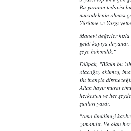
Bu yaranın tedavisi b
mücadelenin olması ge
Yürütme ve Yargı yetm
Manevi değerler hızla 
geldi kapıya dayandı. 
şeye hakimdik."
Dilipak, "Bütün bu 'ah
olacağız, aklımızı, im
Bu inançla direneceğiz
Allah hayır murat etmi
herkesten ve her şeyde
şunları yazdı:
"Ama ümidimizi kaybet
zamandır. Ve olan her ş