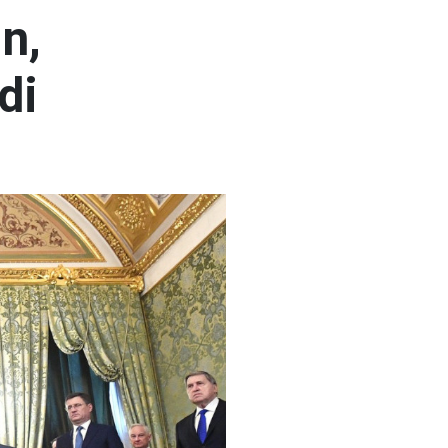
n,
di