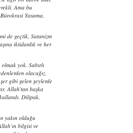
rekli. Ama bu
, Bürokrasi Yasama,
.
zmi de geçtik, Satanizm
şına iktidardık ve her
 olmak yok. Sabırlı
edenlerden olacağız.
şer gibi gelen şeylerde
ar, Allah’tan başka
kullandı. Dilipak,
en yakın olduğu
lah’ın bilgisi ve