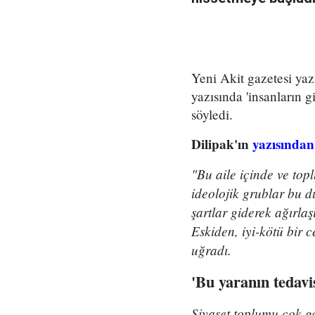
Yeni Akit gazetesi yaz
yazısında 'insanların 
söyledi.
Dilipak'ın
yazısından
"Bu aile içinde ve topl
ideolojik grublar bu d
şartlar giderek ağırl
Eskiden, iyi-kötü bir 
uğradı.
'Bu yaranın tedav
Siyaset toplumu çok ge