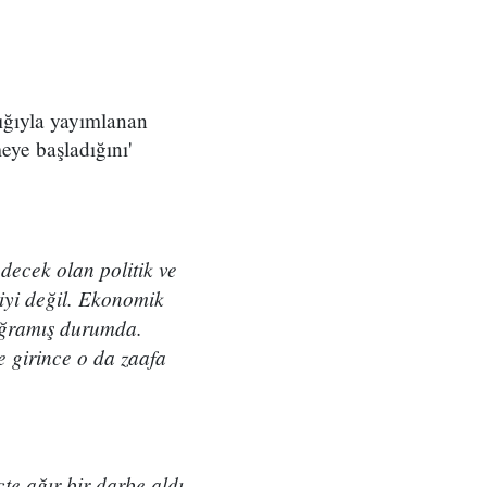
ığıyla yayımlanan
eye başladığını'
edecek olan politik ve
 iyi değil. Ekonomik
uğramış durumda.
e girince o da zaafa
te ağır bir darbe aldı.