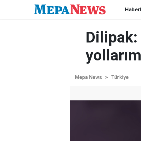
Haber
Dilipak:
yolları
Mepa News
>
Türkiye