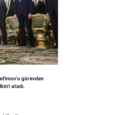
Yefimov'u görevden
in'i atadı.