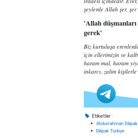
iradesi içindedir. Evet
şeylerde Allah şer, şer
'Allah düşmanları i
gerek'
Biz kurtuluşa erenlerd
için ellerimizin ve ka
haram mal, haram yiyec
inkarcı, zalim kişilerl
Etiketler :
Abdurrahman Dilipak
Dilipak Türkiye