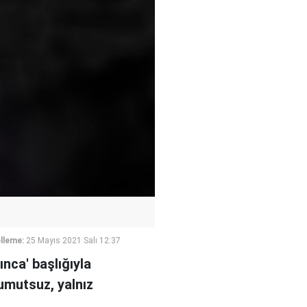
lleme:
25 Mayıs 2021 Salı 12:37
nca' başlığıyla
umutsuz, yalnız