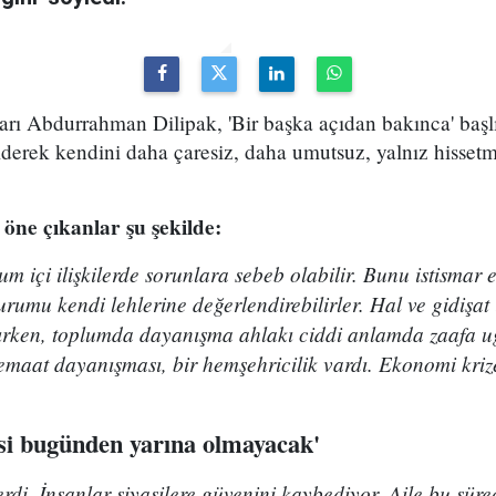
arı Abdurrahman Dilipak, 'Bir başka açıdan bakınca' başl
giderek kendini daha çaresiz, daha umutsuz, yalnız hissetm
öne çıkanlar şu şekilde:
um içi ilişkilerde sorunlara sebeb olabilir. Bunu istismar 
urumu kendi lehlerine değerlendirebilirler. Hal ve gidişat
aşırken, toplumda dayanışma ahlakı ciddi anlamda zaafa 
cemaat dayanışması, bir hemşehricilik vardı. Ekonomi kriz
isi bugünden yarına olmayacak'
rdi. İnsanlar siyasilere güvenini kaybediyor. Aile bu süreç