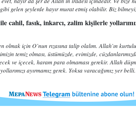
, evet, hayır da şer de Allah’ın iradesi içindedir. Ve bize h
 gibi gelen şeylerde hayır murat etmiş olabilir. Biz bilmeyiz
le cahil, fasık, inkarcı, zalim kişilerle yolları
en olmak için O’nun rızasına talip olalım. Allah’ın kurtu
lbimizin temiz olması, üstümüzde, evimizde, cüzdanlarımız
ek ve içecek, haram para olmaması gerekir. Allah düşmanl
e yollarımızı ayırmamız gerek. Yoksa varacağımız yer belli.