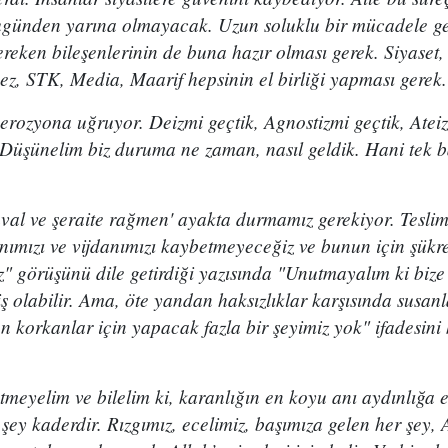
ugünden yarına olmayacak. Uzun soluklu bir mücadele ge
reken bileşenlerinin de buna hazır olması gerek. Siyaset
ez, STK, Media, Maarif hepsinin el birliği yapması gerek
erozyona uğruyor. Deizmi geçtik, Agnostizmi geçtik, Atei
Düşünelim biz duruma ne zaman, nasıl geldik. Hani tek ba
val ve şeraite rağmen' ayakta durmamız gerekiyor. Teslim
anımızı ve vijdanımızı kaybetmeyeceğiz ve bunun için şükr
" görüşünü dile getirdiği yazısında "Unutmayalım ki bize 
ş olabilir. Ama, öte yandan haksızlıklar karşısında susanl
n korkanlar için yapacak fazla bir şeyimiz yok" ifadesini 
meyelim ve bilelim ki, karanlığın en koyu anı aydınlığa 
ey kaderdir. Rızgımız, ecelimiz, başımıza gelen her şey, Al