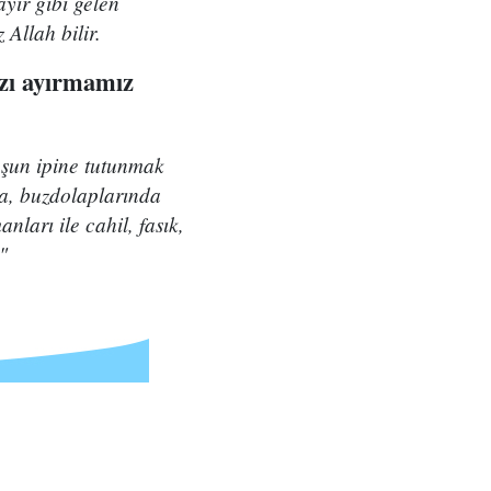
ayır gibi gelen
 Allah bilir.
mızı ayırmamız
luşun ipine tutunmak
da, buzdolaplarında
arı ile cahil, fasık,
"