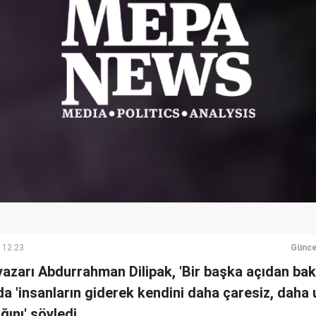
 12:23
Günce
yazarı Abdurrahman Dilipak, 'Bir başka açıdan bakı
a 'insanların giderek kendini daha çaresiz, daha 
ını' söyledi.