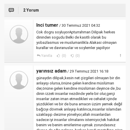
2 Yorum
Inci tumer
/ 30 Temmuz 2021 04:32
Cok dogru soyluyorApturrahman Dilipak herkes
dininden sogudu Belki de kasitli olarak bu
yobazlasmus ve muslumanlikla Alakasi olmayan
kurallar ve davranuslar ve soylemler yapiliyor
Yanıtla
(0)
(0)
yarınsız adam
/ 29 Temmuz 2021 16:18
günaydın dilipak,kesin net çizgileri olmayan bir din
anlayışı olursa,önüne gelen kendine müslüman
der,önüne gelen kendine müslüman deyince de ,bu
dinin izzeti insanlar nezdinde yerle bir olur,gerçi
insanlar zaten iman etmedikleri ve cehalet içinde
yüzdükleri ve bir de buna amacın üzüm yemek değil
bağcıyı dövmek anlayışı katılınca,insanlar islamdan
uzaklaşıp deizme yöneliyor,allah insanlardan
sadece iyi insanlar olmalarını istemiyor,tek hakikat
benim ve benim emirlerime uymak zorundasınız