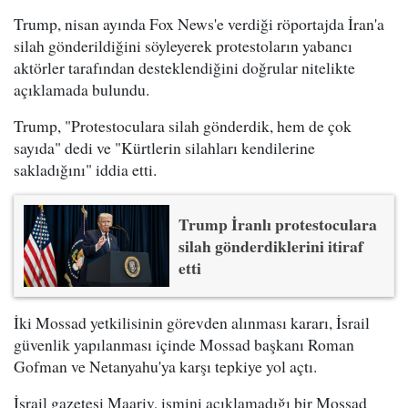
Trump, nisan ayında Fox News'e verdiği röportajda İran'a
silah gönderildiğini söyleyerek protestoların yabancı
aktörler tarafından desteklendiğini doğrular nitelikte
açıklamada bulundu.
Trump, "Protestoculara silah gönderdik, hem de çok
sayıda" dedi ve "Kürtlerin silahları kendilerine
sakladığını" iddia etti.
Trump İranlı protestoculara
silah gönderdiklerini itiraf
etti
İki Mossad yetkilisinin görevden alınması kararı, İsrail
güvenlik yapılanması içinde Mossad başkanı Roman
Gofman ve Netanyahu'ya karşı tepkiye yol açtı.
İsrail gazetesi Maariv, ismini açıklamadığı bir Mossad