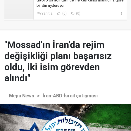
diyor,o da ağır gelince, herkes kendi mantığına göre
bir din uyduruyor
Yanıtla
(0)
(0)
"Mossad'ın İran'da rejim
değişikliği planı başarısız
oldu, iki isim görevden
alındı"
Mepa News
>
İran-ABD-İsrail çatışması