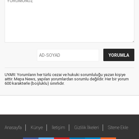
UYARI: Yorumların her türlü cezai ve hukuki sorumluluğu yazan kişiye
aittir. Mepa News, yapılan yorumlardan sorumlu değildir. Her bir yorum
600 karakterle (boşluklu) sınırlıdır.
Anasayfa
Künye
İletişim
Gizlilik İlkeleri
Sitene Ekle