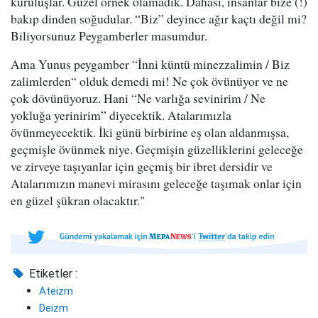
kuruluşlar. Güzel örnek olamadık. Dahası, insanlar bize (!)
bakıp dinden soğudular. “Biz” deyince ağır kaçtı değil mi?
Biliyorsunuz Peygamberler masumdur.
Ama Yunus peygamber “İnni küntü minezzalimin / Biz
zalimlerden“ olduk demedi mi! Ne çok övünüyor ve ne
çok dövünüyoruz. Hani “Ne varlığa sevinirim / Ne
yokluğa yerinirim” diyecektik. Atalarımızla
övünmeyecektik. İki günü birbirine eş olan aldanmışsa,
geçmişle övünmek niye. Geçmişin güzelliklerini geleceğe
ve zirveye taşıyanlar için geçmiş bir ibret dersidir ve
Atalarımızın manevi mirasını geleceğe taşımak onlar için
en güzel şükran olacaktır."
Etiketler :
Ateizm
Deizm