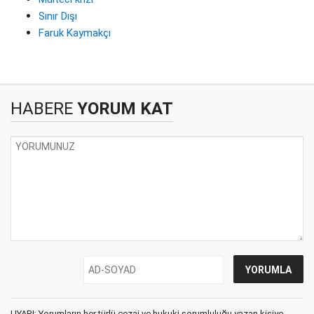
Sınır Dışı
Faruk Kaymakçı
HABERE
YORUM KAT
UYARI: Yorumların her türlü cezai ve hukuki sorumluluğu yazan kişiye