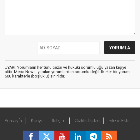
UYARI: Yorumların her türlü cezai ve hukuki sorumluluğu yazan kişiye
aittir. Mepa News, yapılan yorumlardan sorumlu değildir. Her bir yorum
600 karakterle (boşluklu) sınırlıdır.
Anasayfa
Künye
İletişim
Gizlilik İlkeleri
Sitene Ekle