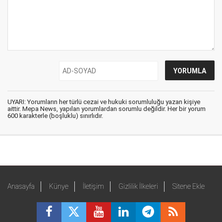
UYARI: Yorumların her türlü cezai ve hukuki sorumluluğu yazan kişiye
aittir. Mepa News, yapılan yorumlardan sorumlu değildir. Her bir yorum
600 karakterle (boşluklu) sınırlıdır.
Anasayfa
Künye
İletişim
Gizlilik İlkeleri
Sitene Ekle