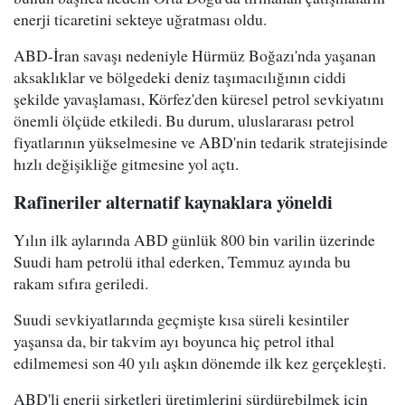
enerji ticaretini sekteye uğratması oldu.
ABD-İran savaşı nedeniyle Hürmüz Boğazı'nda yaşanan
aksaklıklar ve bölgedeki deniz taşımacılığının ciddi
şekilde yavaşlaması, Körfez'den küresel petrol sevkiyatını
önemli ölçüde etkiledi. Bu durum, uluslararası petrol
fiyatlarının yükselmesine ve ABD'nin tedarik stratejisinde
hızlı değişikliğe gitmesine yol açtı.
Rafineriler alternatif kaynaklara yöneldi
Yılın ilk aylarında ABD günlük 800 bin varilin üzerinde
Suudi ham petrolü ithal ederken, Temmuz ayında bu
rakam sıfıra geriledi.
Suudi sevkiyatlarında geçmişte kısa süreli kesintiler
yaşansa da, bir takvim ayı boyunca hiç petrol ithal
edilmemesi son 40 yılı aşkın dönemde ilk kez gerçekleşti.
ABD'li enerji şirketleri üretimlerini sürdürebilmek için