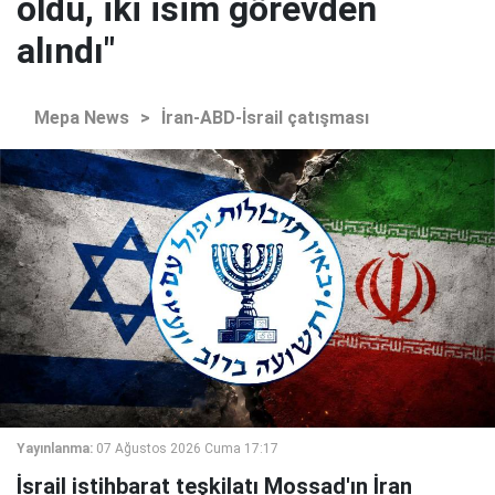
oldu, iki isim görevden
alındı"
Mepa News
>
İran-ABD-İsrail çatışması
Yayınlanma:
07 Ağustos 2026 Cuma 17:17
İsrail istihbarat teşkilatı Mossad'ın İran