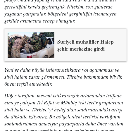
gerektiğini kayda geçirmiştik. Nitekim, son günlerde
yaşanan çatışmalar, bölgedeki gerginliğin istenmeyen
şekilde artmasına sebep olmuştur.
Suriyeli muhalifler Halep
şehir merkezine girdi
Yeni ve daha büyük istikrarsızlıklara yol açılmaması ve
sivil halkın zarar görmemesi, Türkiye bakımından büyük
önem teşkil etmektedir.
Diğer taraftan, mevcut istikrarsızlık ortamından istifade
etmeye çalışan Tel Rıfat ve Münbiç’teki terör gruplarının
sivil halkı ve Türkiye’yi hedef alan saldırılarındaki artışı
da dikkatle izliyoruz. Bu bölgelerdeki terörist varlığının
sonlandırılması amacıyla paydaşlarla daha önce varılan
mutabakatların gereğinin yerine getirilmemiş olması