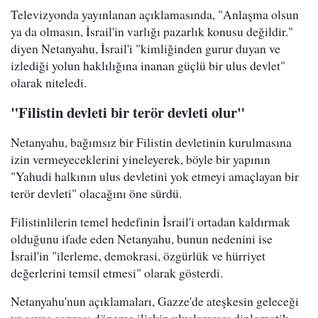
Televizyonda yayınlanan açıklamasında, "Anlaşma olsun
ya da olmasın, İsrail'in varlığı pazarlık konusu değildir."
diyen Netanyahu, İsrail'i "kimliğinden gurur duyan ve
izlediği yolun haklılığına inanan güçlü bir ulus devlet"
olarak niteledi.
"Filistin devleti bir terör devleti olur"
Netanyahu, bağımsız bir Filistin devletinin kurulmasına
izin vermeyeceklerini yineleyerek, böyle bir yapının
"Yahudi halkının ulus devletini yok etmeyi amaçlayan bir
terör devleti" olacağını öne sürdü.
Filistinlilerin temel hedefinin İsrail'i ortadan kaldırmak
olduğunu ifade eden Netanyahu, bunun nedenini ise
İsrail'in "ilerleme, demokrasi, özgürlük ve hürriyet
değerlerini temsil etmesi" olarak gösterdi.
Netanyahu'nun açıklamaları, Gazze'de ateşkesin geleceği
ve savaş sonrası döneme ilişkin uluslararası diplomatik