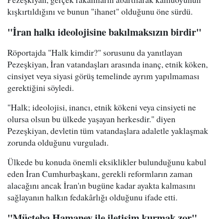
kışkırtıldığını ve bunun "ihanet" olduğunu öne sürdü.
"İran halkı ideolojisine bakılmaksızın birdir"
Röportajda "Halk kimdir?" sorusunu da yanıtlayan
Pezeşkiyan, İran vatandaşları arasında inanç, etnik köken,
cinsiyet veya siyasi görüş temelinde ayrım yapılmaması
gerektiğini söyledi.
"Halk; ideolojisi, inancı, etnik kökeni veya cinsiyeti ne
olursa olsun bu ülkede yaşayan herkesdir." diyen
Pezeşkiyan, devletin tüm vatandaşlara adaletle yaklaşmak
zorunda olduğunu vurguladı.
Ülkede bu konuda önemli eksiklikler bulunduğunu kabul
eden İran Cumhurbaşkanı, gerekli reformların zaman
alacağını ancak İran'ın bugüne kadar ayakta kalmasını
sağlayanın halkın fedakârlığı olduğunu ifade etti.
"Mücteba Hamaney ile iletişim kurmak zor"