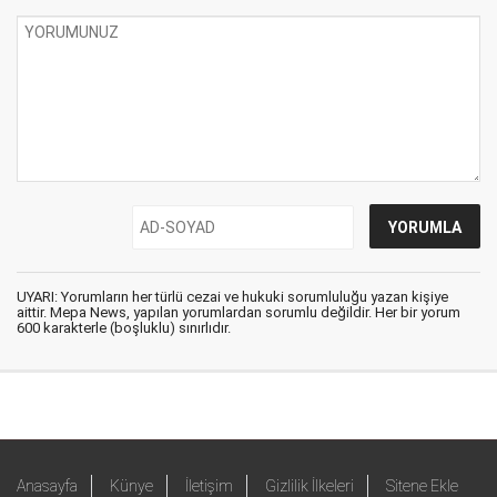
UYARI: Yorumların her türlü cezai ve hukuki sorumluluğu yazan kişiye
aittir. Mepa News, yapılan yorumlardan sorumlu değildir. Her bir yorum
600 karakterle (boşluklu) sınırlıdır.
Anasayfa
Künye
İletişim
Gizlilik İlkeleri
Sitene Ekle