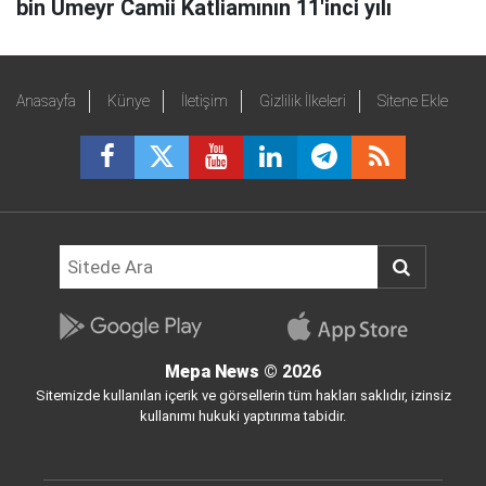
bin Umeyr Camii Katliamının 11'inci yılı
Anasayfa
Künye
İletişim
Gizlilik İlkeleri
Sitene Ekle
Mepa News
© 2026
Sitemizde kullanılan içerik ve görsellerin tüm hakları saklıdır, izinsiz
kullanımı hukuki yaptırıma tabidir.