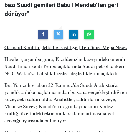
bazı Suudi gemileri Babu'l Mendeb'ten geri
dönüyor."
Gaspard Rouffin | Middle East Eye | Tercüme: Mepa News
Husiler çarşamba günü, Kızıldeniz'in kuzeyindeki önemli
Suudi liman kenti Yenbu açıklarında Suudi petrol tankeri
NCC Wafaa'ya balistik füzeler ateşlediklerini açıkladı.
Bu, Yemenli grubun 22 Temmuz'da Suudi Arabistan'a
yönelik abluka başlatmasından bu yana gerçekleştirdiği en
kuzeydeki saldırı oldu. Analistler, saldırıların kuzeye,
Mısır ve Süveyş Kanalı'na doğru kaymasının Körfez
krallığı üzerindeki ekonomik baskının artmasına yol
açacağı uyarısında bulunuyor.
Husiler şimdiye kadar çoğunlukla Yemen açıklarında,