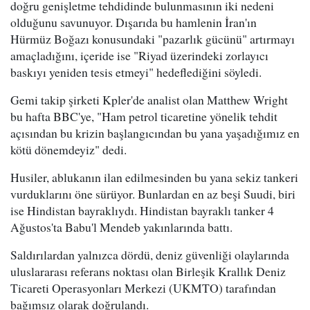
doğru genişletme tehdidinde bulunmasının iki nedeni
olduğunu savunuyor. Dışarıda bu hamlenin İran'ın
Hürmüz Boğazı konusundaki "pazarlık gücünü" artırmayı
amaçladığını, içeride ise "Riyad üzerindeki zorlayıcı
baskıyı yeniden tesis etmeyi" hedeflediğini söyledi.
Gemi takip şirketi Kpler'de analist olan Matthew Wright
bu hafta BBC'ye, "Ham petrol ticaretine yönelik tehdit
açısından bu krizin başlangıcından bu yana yaşadığımız en
kötü dönemdeyiz" dedi.
Husiler, ablukanın ilan edilmesinden bu yana sekiz tankeri
vurduklarını öne sürüyor. Bunlardan en az beşi Suudi, biri
ise Hindistan bayraklıydı. Hindistan bayraklı tanker 4
Ağustos'ta Babu'l Mendeb yakınlarında battı.
Saldırılardan yalnızca dördü, deniz güvenliği olaylarında
uluslararası referans noktası olan Birleşik Krallık Deniz
Ticareti Operasyonları Merkezi (UKMTO) tarafından
bağımsız olarak doğrulandı.