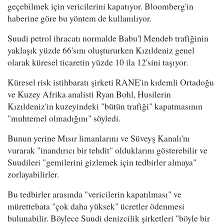
geçebilmek için vericilerini kapatıyor. Bloomberg'in
haberine göre bu yöntem de kullanılıyor.
Suudi petrol ihracatı normalde Babu'l Mendeb trafiğinin
yaklaşık yüzde 66'sını oluştururken Kızıldeniz genel
olarak küresel ticaretin yüzde 10 ila 12'sini taşıyor.
Küresel risk istihbaratı şirketi RANE'in kıdemli Ortadoğu
ve Kuzey Afrika analisti Ryan Bohl, Husilerin
Kızıldeniz'in kuzeyindeki "bütün trafiği" kapatmasının
"muhtemel olmadığını" söyledi.
Bunun yerine Mısır limanlarını ve Süveyş Kanalı'nı
vurarak "inandırıcı bir tehdit" olduklarını gösterebilir ve
Suudileri "gemilerini gizlemek için tedbirler almaya"
zorlayabilirler.
Bu tedbirler arasında "vericilerin kapatılması" ve
mürettebata "çok daha yüksek" ücretler ödenmesi
bulunabilir. Böylece Suudi denizcilik şirketleri "böyle bir