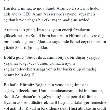
Husiler temmuz ayında Saudi Aramco tesislerini hedef
aldı ancak CEO Amin Nasser operasyonel veya mali
açıdan kayda değer bir etki yaşanmadığını söyledi.
Aramco salı günü, İran savaşının enerji fiyatlarını
yükseltmesi ve Suudi boru hatlarının Hürmüz'ü devre dışı
bırakarak taşıma sağlaması sayesinde ikinci çeyrek karının
yüzde 33 arttığını açıkladı.
Bohl'a göre "Suudi ihracatının büyük bir düşüş yaşayıp
yaşamayacağı veya bunun yalnızca uyum
sağlayabilecekleri aşağı yönlü bir baskı olup olmadığı
henüz belli değil".
Bu hafta Hürmüz Boğazı'nın yeniden açılmasını
sağlayabilecek İran-Umman anlaşmasına ilişkin umutlar,
Suudi Arabistan'ın Asya'ya sattığı ana petrol türünün
fiyatını 50 sent düşürerek varil başına 2 dolar gerilemesine
yol açtı. Bu, Riyad'ın Kızıldeniz'deki Husi ablukasını ciddi