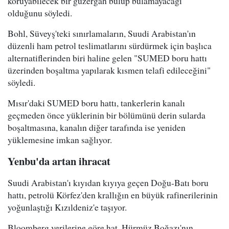
koruyabilecek bir güzergah bulup bulamayacağı"
olduğunu söyledi.
Bohl, Süveyş'teki sınırlamaların, Suudi Arabistan'ın
düzenli ham petrol teslimatlarını sürdürmek için başlıca
alternatiflerinden biri haline gelen "SUMED boru hattı
üzerinden boşaltma yapılarak kısmen telafi edileceğini"
söyledi.
Mısır'daki SUMED boru hattı, tankerlerin kanalı
geçmeden önce yüklerinin bir bölümünü derin sularda
boşaltmasına, kanalın diğer tarafında ise yeniden
yüklemesine imkan sağlıyor.
Yenbu'da artan ihracat
Suudi Arabistan'ı kıyıdan kıyıya geçen Doğu-Batı boru
hattı, petrolü Körfez'den krallığın en büyük rafinerilerinin
yoğunlaştığı Kızıldeniz'e taşıyor.
Bloomberg verilerine göre hat, Hürmüz Boğazı'nın