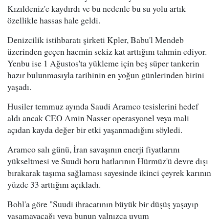
Kızıldeniz'e kaydırdı ve bu nedenle bu su yolu artık
özellikle hassas hale geldi.
Denizcilik istihbaratı şirketi Kpler, Babu'l Mendeb
üzerinden geçen hacmin sekiz kat arttığını tahmin ediyor.
Yenbu ise 1 Ağustos'ta yükleme için beş süper tankerin
hazır bulunmasıyla tarihinin en yoğun günlerinden birini
yaşadı.
Husiler temmuz ayında Saudi Aramco tesislerini hedef
aldı ancak CEO Amin Nasser operasyonel veya mali
açıdan kayda değer bir etki yaşanmadığını söyledi.
Aramco salı günü, İran savaşının enerji fiyatlarını
yükseltmesi ve Suudi boru hatlarının Hürmüz'ü devre dışı
bırakarak taşıma sağlaması sayesinde ikinci çeyrek karının
yüzde 33 arttığını açıkladı.
Bohl'a göre "Suudi ihracatının büyük bir düşüş yaşayıp
yaşamayacağı veya bunun yalnızca uyum