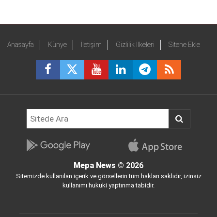
Anasayfa
Künye
İletişim
Gizlilik İlkeleri
Sitene Ekle
Mepa News
© 2026
Sitemizde kullanılan içerik ve görsellerin tüm hakları saklıdır, izinsiz
kullanımı hukuki yaptırıma tabidir.