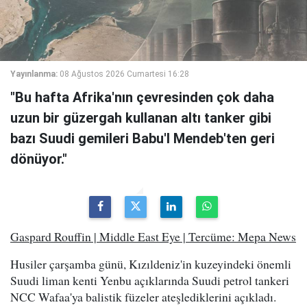
Yayınlanma:
08 Ağustos 2026 Cumartesi 16:28
"Bu hafta Afrika'nın çevresinden çok daha
uzun bir güzergah kullanan altı tanker gibi
bazı Suudi gemileri Babu'l Mendeb'ten geri
dönüyor."
Gaspard Rouffin | Middle East Eye | Tercüme: Mepa News
Husiler çarşamba günü, Kızıldeniz'in kuzeyindeki önemli
Suudi liman kenti Yenbu açıklarında Suudi petrol tankeri
NCC Wafaa'ya balistik füzeler ateşlediklerini açıkladı.