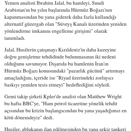
Yemen analisti Ibrahim Jalal, bu hamleyi, Suudi
Arabistan'ın bu yılın başlarında Hürmüz Boğazı'nın
kapanmasından bu yana giderek daha fazla kullandığı
alternatif güzergah olan "Süveyş Kanalı üzerinden yeniden
yönlendirme imkanını engelleme girişimi" olarak
tanımladı.
Jalal, Husilerin çatışmayı Kızıldeniz'in daha kuzeyine
doğru genişletme tehdidinde bulunmasının iki nedeni
olduğunu savunuyor. Dışarıda bu hamlenin İran'ın
Hürmüz Boğazı konusundaki "pazarlık gücünü" artırmayı
amaçladığını, içeride ise "Riyad üzerindeki zorlayıcı
baskıyı yeniden tesis etmeyi" hedeflediğini söyledi.
Gemi takip şirketi Kpler'de analist olan Matthew Wright
bu hafta BBC'ye, "Ham petrol ticaretine yönelik tehdit
açısından bu krizin başlangıcından bu yana yaşadığımız en
kötü dönemdeyiz" dedi.
Husiler, ablukanın ilan edilmesinden bu yana sekiz tankeri