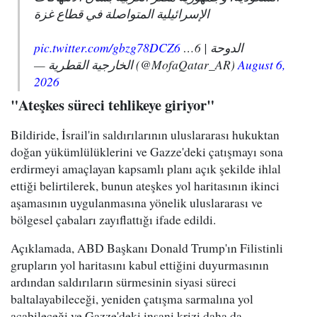
الإسرائيلية المتواصلة في قطاع غزة
pic.twitter.com/gbzg78DCZ6
الدوحة | 6…
— الخارجية القطرية (@MofaQatar_AR)
August 6,
2026
"Ateşkes süreci tehlikeye giriyor"
Bildiride, İsrail'in saldırılarının uluslararası hukuktan
doğan yükümlülüklerini ve Gazze'deki çatışmayı sona
erdirmeyi amaçlayan kapsamlı planı açık şekilde ihlal
ettiği belirtilerek, bunun ateşkes yol haritasının ikinci
aşamasının uygulanmasına yönelik uluslararası ve
bölgesel çabaları zayıflattığı ifade edildi.
Açıklamada, ABD Başkanı Donald Trump'ın Filistinli
grupların yol haritasını kabul ettiğini duyurmasının
ardından saldırıların sürmesinin siyasi süreci
baltalayabileceği, yeniden çatışma sarmalına yol
açabileceği ve Gazze'deki insani krizi daha da