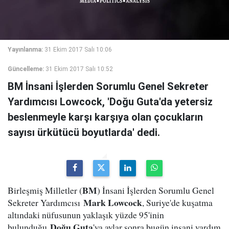
Yayınlanma:
31 Ekim 2017 Salı 10:06
Güncelleme:
31 Ekim 2017 Salı 10:52
BM İnsani İşlerden Sorumlu Genel Sekreter
Yardımcısı Lowcock, 'Doğu Guta'da yetersiz
beslenmeyle karşı karşıya olan çocukların
sayısı ürkütücü boyutlarda' dedi.
BM
Birleşmiş Milletler (
) İnsani İşlerden Sorumlu Genel
Mark Lowcock
Sekreter Yardımcısı
, Suriye'de kuşatma
altındaki nüfusunun yaklaşık yüzde 95'inin
Doğu Guta
bulunduğu
'ya aylar sonra bugün insani yardım