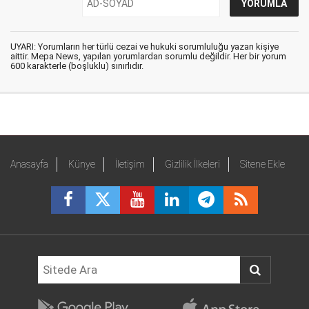
UYARI: Yorumların her türlü cezai ve hukuki sorumluluğu yazan kişiye
aittir. Mepa News, yapılan yorumlardan sorumlu değildir. Her bir yorum
600 karakterle (boşluklu) sınırlıdır.
Anasayfa
Künye
İletişim
Gizlilik İlkeleri
Sitene Ekle