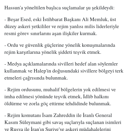
Hassun'a yöneltilen başlıca suçlamalar şu şekildeydi:
- Beşar Esed, eski İstihbarat Başkanı Ali Memluk, üst
düzey askeri yetkililer ve rejim yanlısı milis liderleriyle
resmi görev sınırlarını aşan ilişkiler kurmak.
- Ordu ve güvenlik güçlerine yönelik konuşmalarında
rejim karşıtlarına yönelik şiddeti teşvik etmek.
- Medya açıklamalarında sivilleri hedef alan söylemler
kullanmak ve Halep'in doğusundaki sivillere bölgeyi terk
etmeleri çağrısında bulunmak.
- Rejim ordusunu, muhalif bölgelerin yok edilmesi ve
imha edilmesi yönünde teşvik etmek, İdlib halkını
öldürme ve zorla göç ettirme tehdidinde bulunmak.
- Rejim komutanı İsam Zahreddin ile İranlı General
Kasım Süleymani gibi savaş suçlarıyla suçlanan isimleri
ve Rusya ile İran'ın Suriye'ye askeri müdahalelerini