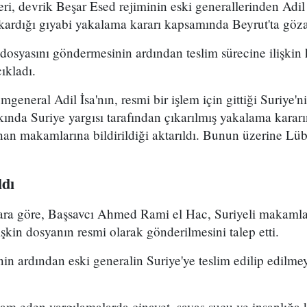
i, devrik Beşar Esed rejiminin eski generallerinden Adil 
kardığı gıyabi yakalama kararı kapsamında Beyrut'ta gözal
e dosyasını göndermesinin ardından teslim sürecine ilişkin
ıkladı.
general Adil İsa'nın, resmi bir işlem için gittiği Suriye'n
ında Suriye yargısı tarafından çıkarılmış yakalama kararın
n makamlarına bildirildiği aktarıldı. Bunun üzerine Lüb
ldı
ara göre, Başsavcı Ahmed Rami el Hac, Suriyeli makamla
lişkin dosyanın resmi olarak gönderilmesini talep etti.
n ardından eski generalin Suriye'ye teslim edilip edilme
vam eden yargılamalarda cinayet, savaş suçu ve insanlığa 