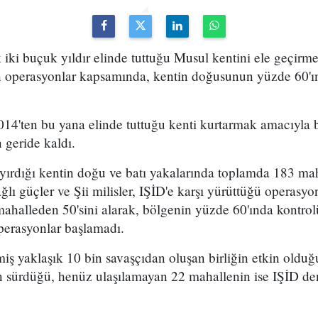
ık iki buçuk yıldır elinde tuttuğu Musul kentini ele geçir
n operasyonlar kapsamında, kentin doğusunun yüzde 60'ı
14'ten bu yana elinde tuttuğu kenti kurtarmak amacıyla b
 geride kaldı.
ayırdığı kentin doğu ve batı yakalarında toplamda 183 ma
ı güçler ve Şii milisler, IŞİD'e karşı yürüttüğü operasyo
halleden 50'sini alarak, bölgenin yüzde 60'ında kontrolü
perasyonlar başlamadı.
iş yaklaşık 10 bin savaşçıdan oluşan birliğin etkin oldu
n sürdüğü, henüz ulaşılamayan 22 mahallenin ise IŞİD d