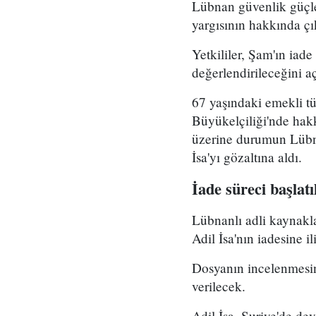
Lübnan güvenlik güçler
yargısının hakkında çı
Yetkililer, Şam'ın iad
değerlendirileceğini aç
67 yaşındaki emekli tüm
Büyükelçiliği'nde hakk
üzerine durumun Lübna
İsa'yı gözaltına aldı.
İade süreci başlatı
Lübnanlı adli kaynakl
Adil İsa'nın iadesine i
Dosyanın incelenmesini
verilecek.
Adil İsa, Suriye'de de