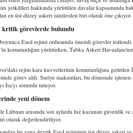
rejim yetkilileri hakkında yürütülen davalar kapsamında ha
lan en üst düzey askeri isimlerden biri olarak öne çıkıyor.
 kritik görevlerde bulundu
ı boyunca Esed rejimi ordusunda önemli görevler üstlendi
in komutanlığını yürütürken, Tabka Askeri Havaalanı'nı
zor'daki rejim kara kuvvetlerinin komutanlığına getirilen 
inde görev aldı. Suriye makamları, bu dönemde işlenen ağ
ı İsa'yı sorumlu tutuyor.
lerinde yeni dönem
 ile Lübnan arasında son aylarda hız kazanan güvenlik ve ad
ri olarak değerlendiriliyor.
ayından bu yana devrik Esed rejiminin üst düzey askeri ve s