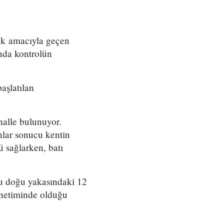
mek amacıyla geçen
nda kontrolün
aşlatılan
halle bulunuyor.
nlar sonucu kentin
 sağlarken, batı
ğu doğu yakasındaki 12
enetiminde olduğu