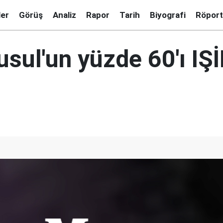
ler
Görüş
Analiz
Rapor
Tarih
Biyografi
Röport
sul'un yüzde 60'ı IŞİ