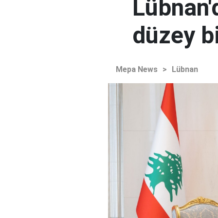
Lübnan'd
düzey bi
Mepa News
>
Lübnan