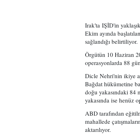
Irak'ta IŞİD'in yaklaş
Ekim ayında başlatıla
sağlandığı belirtiliyor.
Örgütün 10 Haziran 20
operasyonlarda 88 gün
Dicle Nehri'nin ikiye 
Bağdat hükümetine bağl
doğu yakasındaki 84 ma
yakasında ise henüz o
ABD tarafından eğitilm
mahallede çatışmaları
aktarılıyor.