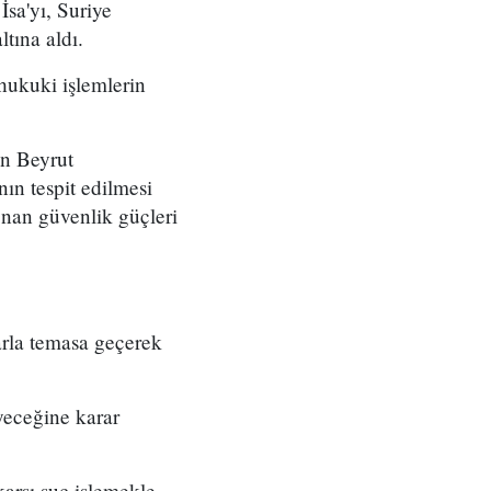
İsa'yı, Suriye
tına aldı.
 hukuki işlemlerin
in Beyrut
ın tespit edilmesi
nan güvenlik güçleri
rla temasa geçerek
yeceğine karar
karşı suç işlemekle