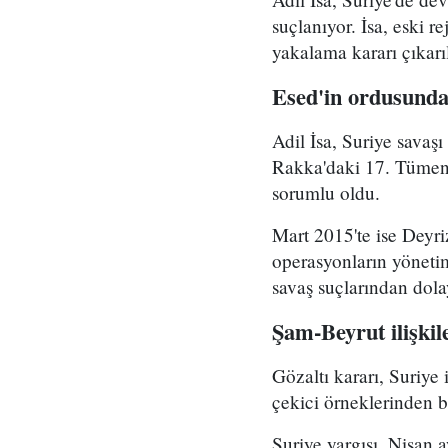
suçlanıyor. İsa, eski 
yakalama kararı çıkarı
Esed'in ordusunda
Adil İsa, Suriye savaş
Rakka'daki 17. Tümen'
sorumlu oldu.
Mart 2015'te ise Deyri
operasyonların yönetim
savaş suçlarından dolay
Şam-Beyrut ilişki
Gözaltı kararı, Suriye
çekici örneklerinden bi
Suriye yargısı, Nisan 