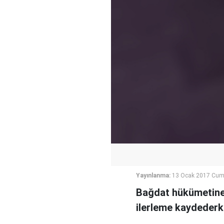
Yayınlanma:
13 Ocak 2017 Cum
Bağdat hükümetine 
ilerleme kaydederk