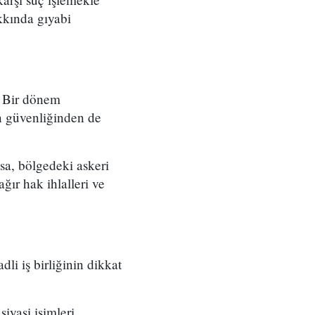
kkında gıyabi
. Bir dönem
n güvenliğinden de
İsa, bölgedeki askeri
ır hak ihlalleri ve
li iş birliğinin dikkat
iyasi isimleri