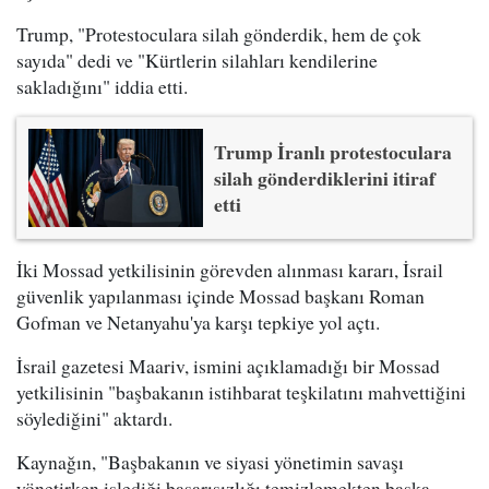
Trump, "Protestoculara silah gönderdik, hem de çok
sayıda" dedi ve "Kürtlerin silahları kendilerine
sakladığını" iddia etti.
Trump İranlı protestoculara
silah gönderdiklerini itiraf
etti
İki Mossad yetkilisinin görevden alınması kararı, İsrail
güvenlik yapılanması içinde Mossad başkanı Roman
Gofman ve Netanyahu'ya karşı tepkiye yol açtı.
İsrail gazetesi Maariv, ismini açıklamadığı bir Mossad
yetkilisinin "başbakanın istihbarat teşkilatını mahvettiğini
söylediğini" aktardı.
Kaynağın, "Başbakanın ve siyasi yönetimin savaşı
yönetirken işlediği başarısızlığı temizlemekten başka