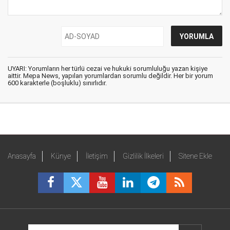
UYARI: Yorumların her türlü cezai ve hukuki sorumluluğu yazan kişiye
aittir. Mepa News, yapılan yorumlardan sorumlu değildir. Her bir yorum
600 karakterle (boşluklu) sınırlıdır.
Anasayfa
Künye
İletişim
Gizlilik İlkeleri
Sitene Ekle