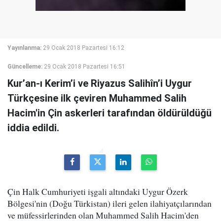
Yayınlanma:
29 Ocak 2018 Pazartesi 16:12
Güncelleme:
29 Ocak 2018 Pazartesi 16:51
Kur’an-ı Kerim’i ve Riyazus Salihîn’i Uygur
Türkçesine ilk çeviren Muhammed Salih
Hacim'in Çin askerleri tarafından öldürüldüğü
iddia edildi.
Çin Halk Cumhuriyeti işgali altındaki Uygur Özerk
Bölgesi'nin (Doğu Türkistan) ileri gelen ilahiyatçılarından
ve müfessirlerinden olan Muhammed Salih Hacim'den