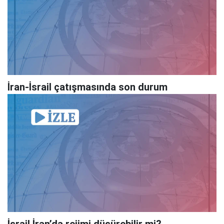
İran-İsrail çatışmasında son durum
İsrail İran’da rejimi düşürebilir mi?