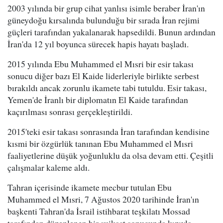
2003 yılında bir grup cihat yanlısı isimle beraber İran'ın
güneydoğu kırsalında bulunduğu bir sırada İran rejimi
güçleri tarafından yakalanarak hapsedildi. Bunun ardından
İran'da 12 yıl boyunca sürecek hapis hayatı başladı.
2015 yılında Ebu Muhammed el Mısri bir esir takası
sonucu diğer bazı El Kaide liderleriyle birlikte serbest
bırakıldı ancak zorunlu ikamete tabi tutuldu. Esir takası,
Yemen'de İranlı bir diplomatın El Kaide tarafından
kaçırılması sonrası gerçekleştirildi.
2015'teki esir takası sonrasında İran tarafından kendisine
kısmi bir özgürlük tanınan Ebu Muhammed el Mısri
faaliyetlerine düşük yoğunluklu da olsa devam etti. Çeşitli
çalışmalar kaleme aldı.
Tahran içerisinde ikamete mecbur tutulan Ebu
Muhammed el Mısri, 7 Ağustos 2020 tarihinde İran'ın
başkenti Tahran'da İsrail istihbarat teşkilatı Mossad
tarafından düzenlenen bir suikast sonucunda kızıyla