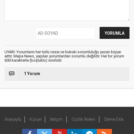
UYARI: Yorumların her türlü cezai ve hukuki sorumluluğu yazan kişiye
aittir. Mepa News, yapılan yorumlardan sorumlu değildir. Her bir yorum
600 karakterle (boşluklu) sınırlıdır.
1 Yorum
Anasayfa
Künye
İletişim
Gizlilik İlkeleri
Sitene Ekle