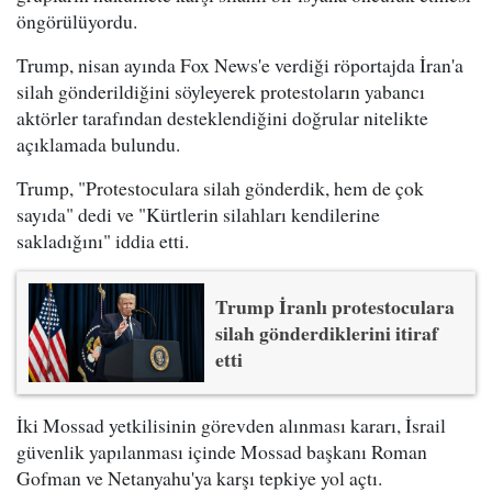
öngörülüyordu.
Trump, nisan ayında Fox News'e verdiği röportajda İran'a
silah gönderildiğini söyleyerek protestoların yabancı
aktörler tarafından desteklendiğini doğrular nitelikte
açıklamada bulundu.
Trump, "Protestoculara silah gönderdik, hem de çok
sayıda" dedi ve "Kürtlerin silahları kendilerine
sakladığını" iddia etti.
Trump İranlı protestoculara
silah gönderdiklerini itiraf
etti
İki Mossad yetkilisinin görevden alınması kararı, İsrail
güvenlik yapılanması içinde Mossad başkanı Roman
Gofman ve Netanyahu'ya karşı tepkiye yol açtı.