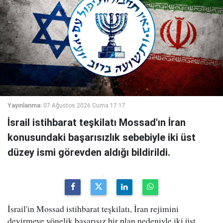
Yayınlanma:
07 Ağustos 2026 Cuma 17:17
İsrail istihbarat teşkilatı Mossad'ın İran
konusundaki başarısızlık sebebiyle iki üst
düzey ismi görevden aldığı bildirildi.
İsrail'in Mossad istihbarat teşkilatı, İran rejimini
devirmeye yönelik başarısız bir plan nedeniyle iki üst