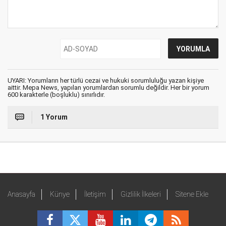
UYARI: Yorumların her türlü cezai ve hukuki sorumluluğu yazan kişiye
aittir. Mepa News, yapılan yorumlardan sorumlu değildir. Her bir yorum
600 karakterle (boşluklu) sınırlıdır.
1 Yorum
Anasayfa
Künye
İletişim
Gizlilik İlkeleri
Sitene Ekle