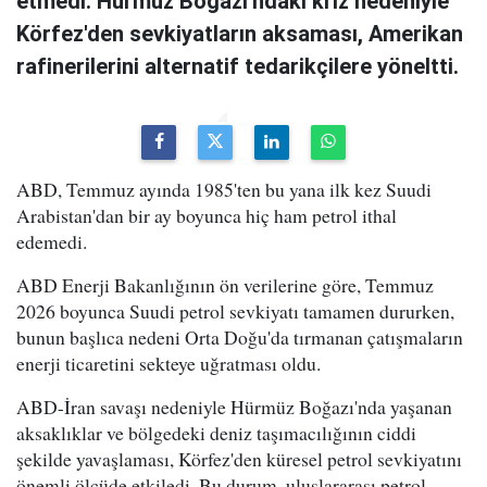
etmedi. Hürmüz Boğazı'ndaki kriz nedeniyle
Körfez'den sevkiyatların aksaması, Amerikan
rafinerilerini alternatif tedarikçilere yöneltti.
ABD, Temmuz ayında 1985'ten bu yana ilk kez Suudi
Arabistan'dan bir ay boyunca hiç ham petrol ithal
edemedi.
ABD Enerji Bakanlığının ön verilerine göre, Temmuz
2026 boyunca Suudi petrol sevkiyatı tamamen dururken,
bunun başlıca nedeni Orta Doğu'da tırmanan çatışmaların
enerji ticaretini sekteye uğratması oldu.
ABD-İran savaşı nedeniyle Hürmüz Boğazı'nda yaşanan
aksaklıklar ve bölgedeki deniz taşımacılığının ciddi
şekilde yavaşlaması, Körfez'den küresel petrol sevkiyatını
önemli ölçüde etkiledi. Bu durum, uluslararası petrol