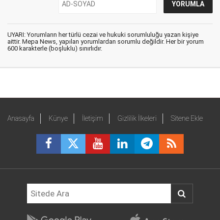
UYARI: Yorumların her türlü cezai ve hukuki sorumluluğu yazan kişiye
aittir. Mepa News, yapılan yorumlardan sorumlu değildir. Her bir yorum
600 karakterle (boşluklu) sınırlıdır.
Anasayfa
Künye
İletişim
Gizlilik İlkeleri
Sitene Ekle