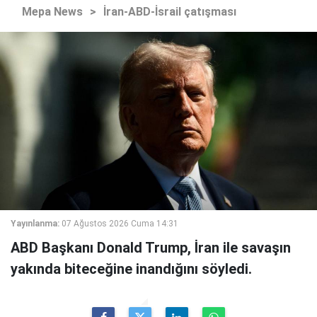
Mepa News
>
İran-ABD-İsrail çatışması
Yayınlanma:
07 Ağustos 2026 Cuma 14:31
ABD Başkanı Donald Trump, İran ile savaşın
yakında biteceğine inandığını söyledi.