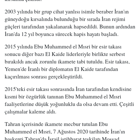
2003 yılında bir grup cihat yanlısı isimle beraber İran'ın
güneydoğu kırsalında bulunduğu bir sırada İran rejimi
güçleri tarafından yakalanarak hapsedildi. Bunun ardından
İran'da 12 yıl boyunca sürecek hapis hayatı başladı.
2015 yılında Ebu Muhammed el Mısri bir esir takası
sonucu diğer bazı El Kaide liderleriyle birlikte serbest
bırakıldı ancak zorunlu ikamete tabi tutuldu. Esir takası,
Yemen'de İranlı bir diplomatın El Kaide tarafından
kaçırılması sonrası gerçekleştirildi.
2015'teki esir takası sonrasında İran tarafından kendisine
kısmi bir özgürlük tanınan Ebu Muhammed el Mısri
faaliyetlerine düşük yoğunluklu da olsa devam etti. Çeşitli
çalışmalar kaleme aldı.
Tahran içerisinde ikamete mecbur tutulan Ebu
Muhammed el Mısri, 7 Ağustos 2020 tarihinde İran'ın
başkenti Tahran'da İsrail istihbarat teşkilatı Mossad