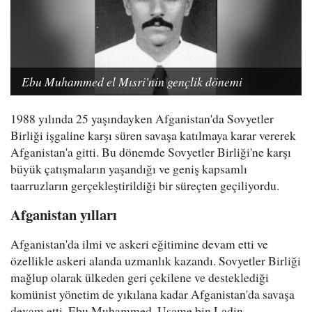
Ebu Muhammed el Mısri'nin gençlik dönemi
1988 yılında 25 yaşındayken Afganistan'da Sovyetler
Birliği işgaline karşı süren savaşa katılmaya karar vererek
Afganistan'a gitti. Bu dönemde Sovyetler Birliği'ne karşı
büyük çatışmaların yaşandığı ve geniş kapsamlı
taarruzların gerçekleştirildiği bir süreçten geçiliyordu.
Afganistan yılları
Afganistan'da ilmi ve askeri eğitimine devam etti ve
özellikle askeri alanda uzmanlık kazandı. Sovyetler Birliği
mağlup olarak ülkeden geri çekilene ve desteklediği
komünist yönetim de yıkılana kadar Afganistan'da savaşa
devam etti. Ebu Muhammed, Usame bin Ladin