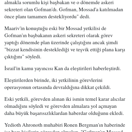
almakla sorumlu kişi başbakan ve o dönemde askeri
sekreteri olan Gofman'dı. Gofman, Mossad'a katılmadan
önce planı tamamen destekliyordu" dedi.
Maariv'in konuştuğu eski bir Mossad yetkilisi de
Gofman'ın başbakanın askeri sekreteri olarak görev
yaptığı dönemde plan üzerinde çalıştığını ancak şimdi
"bizzat kendisinin desteklediği ve teşvik ettiği plana karşı
çıktığını" söyledi.
İsrail'in kamu yayıncısı Kan da eleştirileri haberleştirdi.
Eleştirilerden birinde, iki yetkilinin görevlerini
operasyonun ortasında devraldığına dikkat çekildi.
Eski yetkili, görevden alınan iki ismin temel karar alıcılar
olmadığını söyledi ve görevden almalara yol açmayan
daha büyük başarısızlıklardan haberdar olduğunu ekledi.
Yedioth Ahronoth muhabiri Ronen Bergman'ın haberinde
ise bazı kişilerin görevden almaları, "Gofman'ın Mossad