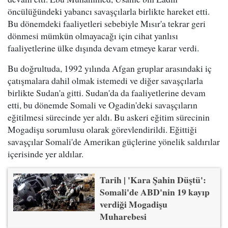
öncülüğündeki yabancı savaşçılarla birlikte hareket etti.
Bu dönemdeki faaliyetleri sebebiyle Mısır'a tekrar geri
dönmesi mümkün olmayacağı için cihat yanlısı
faaliyetlerine ülke dışında devam etmeye karar verdi.
Bu doğrultuda, 1992 yılında Afgan gruplar arasındaki iç
çatışmalara dahil olmak istemedi ve diğer savaşçılarla
birlikte Sudan'a gitti. Sudan'da da faaliyetlerine devam
etti, bu dönemde Somali ve Ogadin'deki savaşçıların
eğitilmesi sürecinde yer aldı. Bu askeri eğitim sürecinin
Mogadişu sorumlusu olarak görevlendirildi. Eğittiği
savaşçılar Somali'de Amerikan güçlerine yönelik saldırılar
içerisinde yer aldılar.
Tarih | 'Kara Şahin Düştü':
Somali'de ABD'nin 19 kayıp
verdiği Mogadişu
Muharebesi