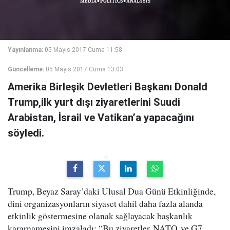
Yayınlanma:
05 Mayıs 2017 Cuma 11:58
Güncelleme:
05 Mayıs 2017 Cuma 13:03
Amerika Birleşik Devletleri Başkanı Donald
Trump,ilk yurt dışı ziyaretlerini Suudi
Arabistan, İsrail ve Vatikan’a yapacağını
söyledi.
Trump, Beyaz Saray’daki Ulusal Dua Günü Etkinliğinde,
dini organizasyonların siyaset dahil daha fazla alanda
etkinlik göstermesine olanak sağlayacak başkanlık
kararnamesini imzaladı: “Bu ziyaretler NATO ve G7