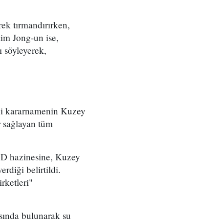
rek tırmandırırken,
Kim Jong-un ise,
ı söyleyerek,
eni kararnamenin Kuzey
ir sağlayan tüm
BD hazinesine, Kuzey
rdiği belirtildi.
irketleri"
sında bulunarak şu