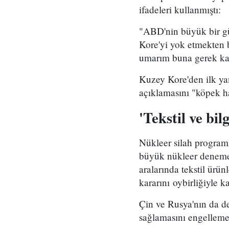
ifadeleri kullanmıştı:
"ABD'nin büyük bir gü
Kore'yi yok etmekten b
umarım buna gerek ka
Kuzey Kore'den ilk yan
açıklamasını "köpek h
'Tekstil ve bil
Nükleer silah programı
büyük nükleer denemes
aralarında tekstil ürün
kararını oybirliğiyle ka
Çin ve Rusya'nın da d
sağlamasını engelleme