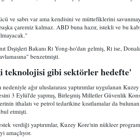
cü ve sabrı var ama kendisini ve müttefiklerini savunma
aşka çaremiz kalmaz. ABD buna hazır, istekli ve bu kabil
lmayacak."
ıt Dışişleri Bakanı Ri Yong-ho'dan gelmiş, Ri ise, Donal
avlamasına" benzetmişti.
gi teknolojisi gibi sektörler hedefte'
 nedeniyle ağır uluslararası yaptırımlar uygulanan Kuzey 
ini 3 Eylül'de yapmış, Birleşmiş Milletler Güvenlik Kon
lerinin ithalatı ve petrol tedarikine kısıtlamalar da bulun
bul etmişti.
estek verdiği yaptırımlar, Kuzey Kore'nin nükleer progra
yi amaçlıyor.