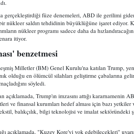
dı.
a gerçekleştirdiği füze denemeleri, ABD ile gerilimi gide
bir nükleer saldırı tehdidinin büyüklüğüne işaret ediyor. 
rımların nükleer programı sadece daha da hızlandıracağın
enara itiyor.
ası' benzetmesi
leşmiş Milletler (BM) Genel Kurulu'na katılan Trump, y
anık olduğu en ölümcül silahları geliştirme çabalarına gel
maçladığını söyledi.
an açıklamada, Trump'ın imzasını attığı kararnamenin A
leri ve finansal kurumları hedef alması için bazı yetkiler ve
kstil, balıkçılık, bilgi teknolojisi ve imalat sektöründeki ş
ğı açıklamada, "Kuzey Kore'yi yok edebilecekleri" uyarı