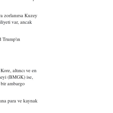
ya zorlanırsa Kuzey
iyeti var, ancak
d Trump'ın
Kore, altıncı ve en
seyi (BMGK) ise,
an bir ambargo
mına para ve kaynak