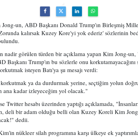
m Jong-un, ABD Başkanı Donald Trump'ın Birleşmiş Mille
'Zorunda kalırsak Kuzey Kore'yi yok ederiz' sözlerinin bed
bulundu.
n nadir görülen türden bir açıklama yapan Kim Jong-un, "
D Başkanı Trump'ın bu sözlerle onu korkutamayacağını s
orkutmak isteyen Batı'ya şu mesajı verdi:
i korkutmak ya da durdurmak yerine, seçtiğim yolun doğr
n ana kadar izleyeceğim yol olacak."
 Twitter hesabı üzerinden yaptığı açıklamada, "İnsanları
 deli bir adam olduğu belli olan Kuzey Koreli Kim Jong
cak!" dedii.
m'in nükleer silah programına karşı ülkeye ek yaptırımla