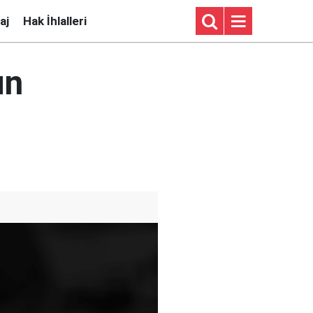
aj
Hak İhlalleri
un