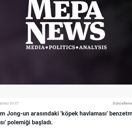
artesi 09:07
Güncelleme
m Jong-un arasındaki 'köpek havlaması' benzetm
sı' polemiği başladı.