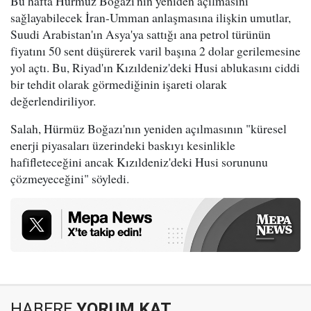
Bu hafta Hürmüz Boğazı'nın yeniden açılmasını
sağlayabilecek İran-Umman anlaşmasına ilişkin umutlar,
Suudi Arabistan'ın Asya'ya sattığı ana petrol türünün
fiyatını 50 sent düşürerek varil başına 2 dolar gerilemesine
yol açtı. Bu, Riyad'ın Kızıldeniz'deki Husi ablukasını ciddi
bir tehdit olarak görmediğinin işareti olarak
değerlendiriliyor.
Salah, Hürmüz Boğazı'nın yeniden açılmasının "küresel
enerji piyasaları üzerindeki baskıyı kesinlikle
hafifleteceğini ancak Kızıldeniz'deki Husi sorununu
çözmeyeceğini" söyledi.
HABERE
YORUM KAT