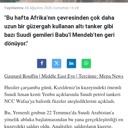
Yayınlanma:
08 Ağustos 2026 Cumartesi 16:28
"Bu hafta Afrika'nın çevresinden çok daha
uzun bir güzergah kullanan altı tanker gibi
bazı Suudi gemileri Babu'l Mendeb'ten geri
dönüyor."
Gaspard Rouffin | Middle East Eye | Tercüme: Mepa News
Husiler çarşamba günü, Kızıldeniz'in kuzeyindeki önemli
Suudi liman kenti Yenbu açıklarında Suudi petrol tankeri
NCC Wafaa'ya balistik füzeler ateşlediklerini açıkladı.
Bu, Yemenli grubun 22 Temmuz'da Suudi Arabistan'a
yönelik abluka başlatmasından bu yana gerçekleştirdiği en
kuzeydeki saldırı oldu. Analistler, saldırıların kuzeye,