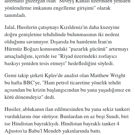
alternatif güzergah olan "Süveyş Kanalı üzerinden yeniden
yönlendirme imkanını engelleme girişimi" olarak
tanımladı.
Jalal, Husilerin çatışmayı Kızıldeniz'in daha kuzeyine
doğru genişletme tehdidinde bulunmasının iki nedeni
olduğunu savunuyor. Dışarıda bu hamlenin İran'ın
Hürmüz Boğazı konusundaki "pazarlık gücünü" artırmayı
amaçladığını, içeride ise "Riyad üzerindeki zorlayıcı
baskıyı yeniden tesis etmeyi" hedeflediğini söyledi.
Gemi takip şirketi Kpler'de analist olan Matthew Wright
bu hafta BBC'ye, "Ham petrol ticaretine yönelik tehdit
açısından bu krizin başlangıcından bu yana yaşadığımız en
kötü dönemdeyiz" dedi.
Husiler, ablukanın ilan edilmesinden bu yana sekiz tankeri
vurduklarını öne sürüyor. Bunlardan en az beşi Suudi, biri
ise Hindistan bayraklıydı. Hindistan bayraklı tanker 4
Ağustos'ta Babu'l Mendeb yakınlarında battı.