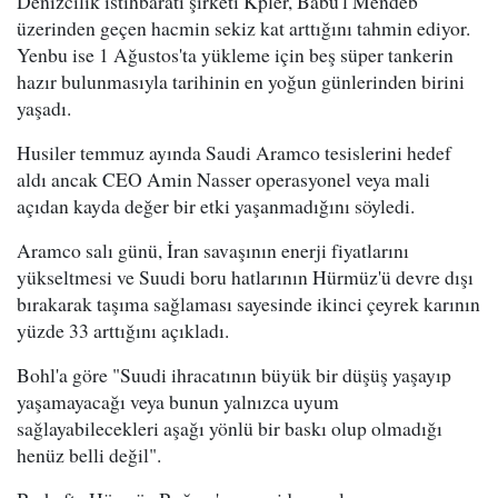
Denizcilik istihbaratı şirketi Kpler, Babu'l Mendeb
üzerinden geçen hacmin sekiz kat arttığını tahmin ediyor.
Yenbu ise 1 Ağustos'ta yükleme için beş süper tankerin
hazır bulunmasıyla tarihinin en yoğun günlerinden birini
yaşadı.
Husiler temmuz ayında Saudi Aramco tesislerini hedef
aldı ancak CEO Amin Nasser operasyonel veya mali
açıdan kayda değer bir etki yaşanmadığını söyledi.
Aramco salı günü, İran savaşının enerji fiyatlarını
yükseltmesi ve Suudi boru hatlarının Hürmüz'ü devre dışı
bırakarak taşıma sağlaması sayesinde ikinci çeyrek karının
yüzde 33 arttığını açıkladı.
Bohl'a göre "Suudi ihracatının büyük bir düşüş yaşayıp
yaşamayacağı veya bunun yalnızca uyum
sağlayabilecekleri aşağı yönlü bir baskı olup olmadığı
henüz belli değil".