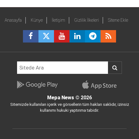
Anasayfa
Künye
İletişim
Gizlilik İlkeleri
Sitene Ekle
Mepa News
© 2026
Sitemizde kullanılan içerik ve görsellerin tüm hakları saklıdır, izinsiz
kullanımı hukuki yaptırıma tabidir.