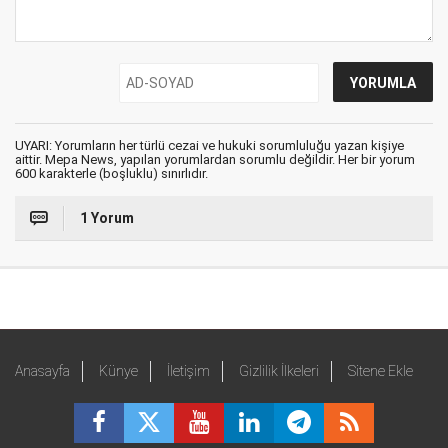
UYARI: Yorumların her türlü cezai ve hukuki sorumluluğu yazan kişiye
aittir. Mepa News, yapılan yorumlardan sorumlu değildir. Her bir yorum
600 karakterle (boşluklu) sınırlıdır.
1 Yorum
Anasayfa
Künye
İletişim
Gizlilik İlkeleri
Sitene Ekle