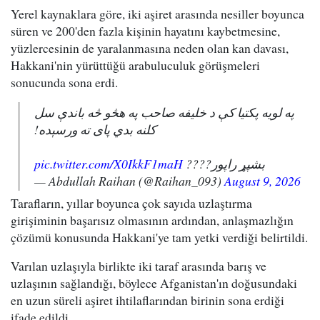
Yerel kaynaklara göre, iki aşiret arasında nesiller boyunca
süren ve 200'den fazla kişinin hayatını kaybetmesine,
yüzlercesinin de yaralanmasına neden olan kan davası,
Hakkani'nin yürüttüğü arabuluculuk görüşmeleri
sonucunda sona erdi.
په لویه پکتیا کې د خلیفه صاحب په هڅو څه باندې سل
کلنه بدي پای ته ورسېده!
pic.twitter.com/X0IkkF1maH
بشپړ راپور????
— Abdullah Raihan (@Raihan_093)
August 9, 2026
Tarafların, yıllar boyunca çok sayıda uzlaştırma
girişiminin başarısız olmasının ardından, anlaşmazlığın
çözümü konusunda Hakkani'ye tam yetki verdiği belirtildi.
Varılan uzlaşıyla birlikte iki taraf arasında barış ve
uzlaşının sağlandığı, böylece Afganistan'ın doğusundaki
en uzun süreli aşiret ihtilaflarından birinin sona erdiği
ifade edildi.