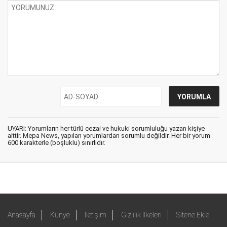
UYARI: Yorumların her türlü cezai ve hukuki sorumluluğu yazan kişiye
aittir. Mepa News, yapılan yorumlardan sorumlu değildir. Her bir yorum
600 karakterle (boşluklu) sınırlıdır.
Anasayfa
Künye
İletişim
Gizlilik İlkeleri
Sitene Ekle