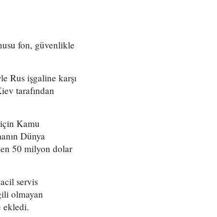
usu fon, güvenlikle
e Rus işgaline karşı
iev tarafından
 için Kamu
manın Dünya
den 50 milyon dolar
acil servis
gili olmayan
 ekledi.