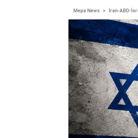
Mepa News
>
İran-ABD-İsr