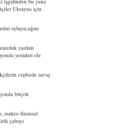
i işgalinden bu yana
çiler Ukrayna için
etini oylayacağını
 euroluk yardım
ayında yeniden ele
kçilerin cephede savaş
ayında birçok
m, makro-finansal
ürlü çabayı