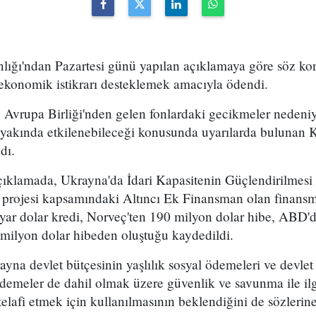
ığı'ndan Pazartesi günü yapılan açıklamaya göre söz kon
 ekonomik istikrarı desteklemek amacıyla ödendi.
Avrupa Birliği'nden gelen fonlardaki gecikmeler nedeniyl
 yakında etkilenebileceği konusunda uyarılarda bulunan K
dı.
çıklamada, Ukrayna'da İdari Kapasitenin Güçlendirilmesi
projesi kapsamındaki Altıncı Ek Finansman olan finans
yar dolar kredi, Norveç'ten 190 milyon dolar hibe, ABD'
 milyon dolar hibeden oluştuğu kaydedildi.
yna devlet bütçesinin yaşlılık sosyal ödemeleri ve devlet 
ödemeler de dahil olmak üzere güvenlik ve savunma ile il
elafi etmek için kullanılmasının beklendiğini de sözlerine