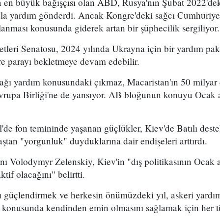
a en büyük bağışçısı olan ABD, Rusya'nın Şubat 2022'dek
zla yardım gönderdi. Ancak Kongre'deki sağcı Cumhuriyet
anması konusunda giderek artan bir şüphecilik sergiliyor.
tleri Senatosu, 2024 yılında Ukrayna için bir yardım pak
e parayı bekletmeye devam edebilir.
ğı yardım konusundaki çıkmaz, Macaristan'ın 50 milyar
 Avrupa Birliği'ne de yansıyor. AB bloğunun konuyu Ocak 
de fon temininde yaşanan güçlükler, Kiev'de Batılı deste
ştan "yorgunluk" duyduklarına dair endişeleri arttırdı.
ı Volodymyr Zelenskiy, Kiev'in "dış politikasının Ocak 
ktif olacağını" belirtti.
ı güçlendirmek ve herkesin önümüzdeki yıl, askeri yardı
ek konusunda kendinden emin olmasını sağlamak için her t