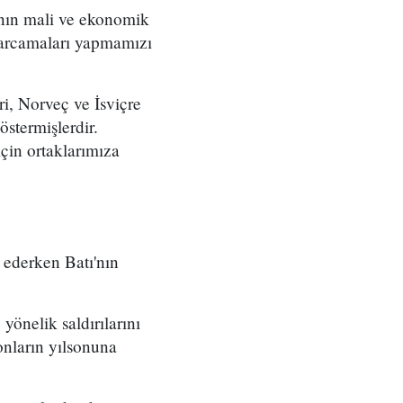
nın mali ve ekonomik
 harcamaları yapmamızı
i, Norveç ve İsviçre
stermişlerdir.
için ortaklarımıza
 ederken Batı'nın
yönelik saldırılarını
onların yılsonuna