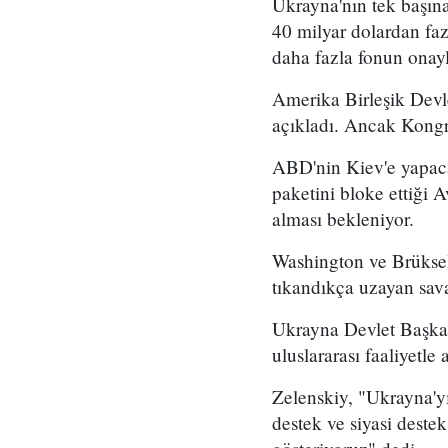
Ukrayna'nın tek başın
40 milyar dolardan fa
daha fazla fonun onayl
Amerika Birleşik Devle
açıkladı. Ancak Kongr
ABD'nin Kiev'e yapaca
paketini bloke ettiği
alması bekleniyor.
Washington ve Brüksel'
tıkandıkça uzayan sava
Ukrayna Devlet Başkan
uluslararası faaliyetle a
Zelenskiy, "Ukrayna'y
destek ve siyasi dest