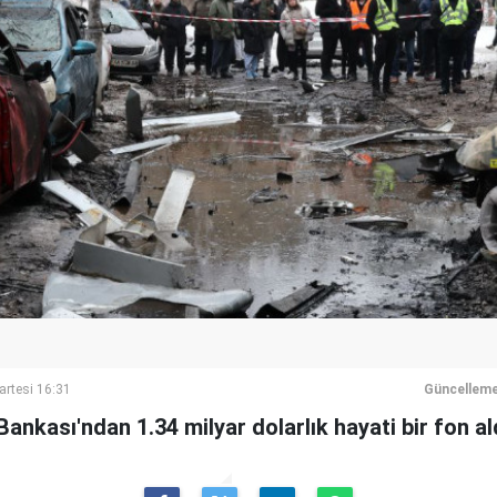
artesi 16:31
Güncelleme
nkası'ndan 1.34 milyar dolarlık hayati bir fon aldı