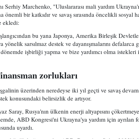
ı Serhiy Marchenko, "Uluslararası mali yardım Ukrayna'
na önemli bir katkıdır ve savaş sırasında öncelikli sosyal
 ekledi:
aşlangıcından bu yana Japonya, Amerika Birleşik Devletler
 yönelik sarsılmaz destek ve dayanışmalarını defalarca gö
r dönemde işbirliği yapma ve bize yardımcı olma istekleri 
finansman zorlukları
şgalinin üzerinden neredeyse iki yıl geçti ve savaş devam
tek konusundaki belirsizlik de artıyor.
az Saray, Rusya'nın ülkenin enerji altyapısını çökertmeye 
önemde, ABD Kongresi'ni Ukrayna'ya yardım için ayrılan f
sunda uyardı.