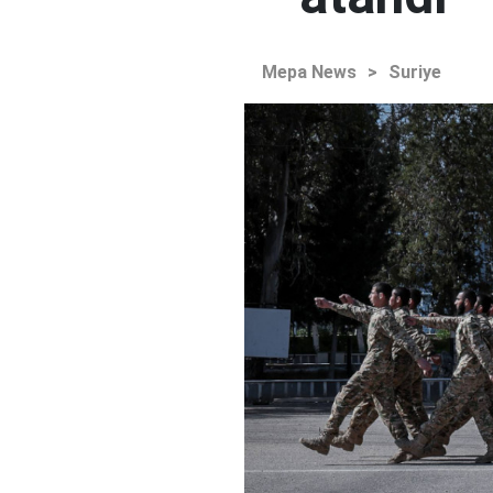
Mepa News
>
Suriye