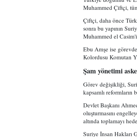
Muhammed Çiftçi, tüm
Çiftçi, daha önce Tür
sonra bu yapının Suri
Muhammed el Casim'in
Ebu Amşe ise görevden
Kolordusu Komutan Yar
Şam yönetimi asker
Görev değişikliği, Su
kapsamlı reformların bi
Devlet Başkanı Ahmed 
oluşturmasını engelle
altında toplamayı hedef
Suriye İnsan Hakları 