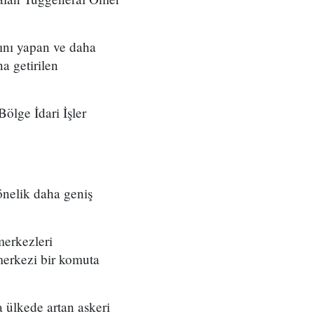
ını yapan ve daha
a getirilen
ölge İdari İşler
önelik daha geniş
merkezleri
merkezi bir komuta
 ülkede artan askeri