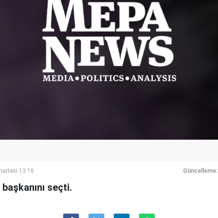
artesi 13:16
Güncelleme:
başkanını seçti.