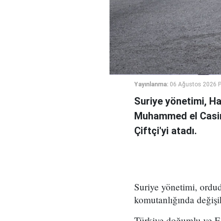
Yayınlanma:
06 Ağustos 2026 
Suriye yönetimi, H
Muhammed el Casi
Çiftçi'yi atadı.
Suriye yönetimi, ord
komutanlığında değişikl
Türkiye doğumlu ve Es