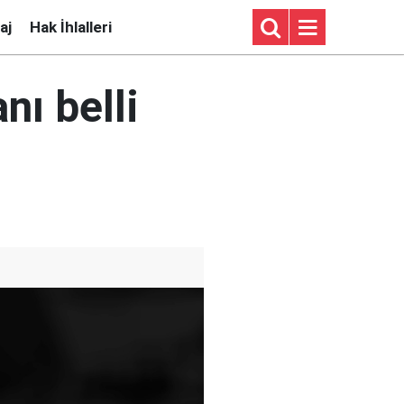
aj
Hak İhlalleri
nı belli