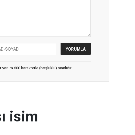
yorum 600 karakterle (boşluklu) sınırlıdır.
ı isim