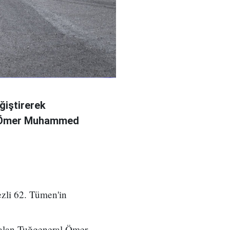
ğiştirerek
l Ömer Muhammed
zli 62. Tümen'in
 alan Tuğgeneral Ömer