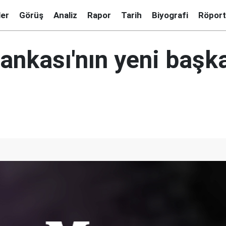
ler
Görüş
Analiz
Rapor
Tarih
Biyografi
Röport
nkası'nın yeni başka