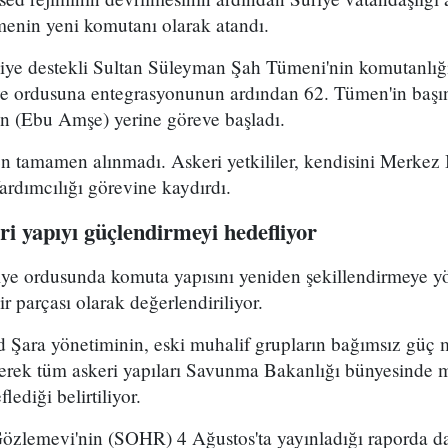
enin yeni komutanı olarak atandı.
kiye destekli Sultan Süleyman Şah Tümeni'nin komutanlığ
ye ordusuna entegrasyonunun ardından 62. Tümen'in başın
 (Ebu Amşe) yerine göreve başladı.
 tamamen alınmadı. Askeri yetkililer, kendisini Merkez B
dımcılığı görevine kaydırdı.
i yapıyı güçlendirmeyi hedefliyor
riye ordusunda komuta yapısını yeniden şekillendirmeye y
r parçası olarak değerlendiriliyor.
Şara yönetiminin, eski muhalif grupların bağımsız güç 
yerek tüm askeri yapıları Savunma Bakanlığı bünyesinde 
lediği belirtiliyor.
Gözlemevi'nin (SOHR) 4 Ağustos'ta yayınladığı raporda da