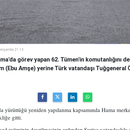
Perşembe 21:13
ama'da görev yapan 62. Tümen'in komutanlığını de
m (Ebu Amşe) yerine Türk vatandaşı Tuğgenera
uda yürüttüğü yeniden yapılanma kapsamında Hama merke
iğe gitti.
ed rejiminin devrilmesinin ardından Suriye vatandaşlığı