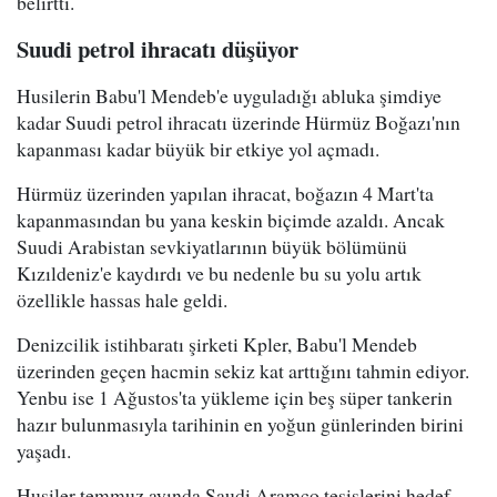
belirtti.
Suudi petrol ihracatı düşüyor
Husilerin Babu'l Mendeb'e uyguladığı abluka şimdiye
kadar Suudi petrol ihracatı üzerinde Hürmüz Boğazı'nın
kapanması kadar büyük bir etkiye yol açmadı.
Hürmüz üzerinden yapılan ihracat, boğazın 4 Mart'ta
kapanmasından bu yana keskin biçimde azaldı. Ancak
Suudi Arabistan sevkiyatlarının büyük bölümünü
Kızıldeniz'e kaydırdı ve bu nedenle bu su yolu artık
özellikle hassas hale geldi.
Denizcilik istihbaratı şirketi Kpler, Babu'l Mendeb
üzerinden geçen hacmin sekiz kat arttığını tahmin ediyor.
Yenbu ise 1 Ağustos'ta yükleme için beş süper tankerin
hazır bulunmasıyla tarihinin en yoğun günlerinden birini
yaşadı.
Husiler temmuz ayında Saudi Aramco tesislerini hedef