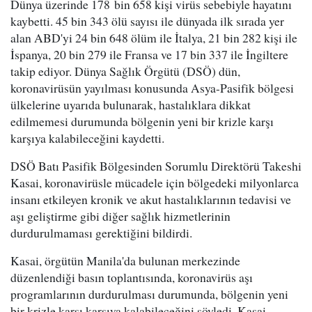
Dünya üzerinde 178 bin 658 kişi virüs sebebiyle hayatını
kaybetti. 45 bin 343 ölü sayısı ile dünyada ilk sırada yer
alan ABD'yi 24 bin 648 ölüm ile İtalya, 21 bin 282 kişi ile
İspanya, 20 bin 279 ile Fransa ve 17 bin 337 ile İngiltere
takip ediyor. Dünya Sağlık Örgütü (DSÖ) dün,
koronavirüsün yayılması konusunda Asya-Pasifik bölgesi
ülkelerine uyarıda bulunarak, hastalıklara dikkat
edilmemesi durumunda bölgenin yeni bir krizle karşı
karşıya kalabileceğini kaydetti.
DSÖ Batı Pasifik Bölgesinden Sorumlu Direktörü Takeshi
Kasai, koronavirüsle mücadele için bölgedeki milyonlarca
insanı etkileyen kronik ve akut hastalıklarının tedavisi ve
aşı geliştirme gibi diğer sağlık hizmetlerinin
durdurulmaması gerektiğini bildirdi.
Kasai, örgütün Manila'da bulunan merkezinde
düzenlendiği basın toplantısında, koronavirüs aşı
programlarının durdurulması durumunda, bölgenin yeni
bir krizle karşı karşıya kalabileceğini söyledi. Kasai