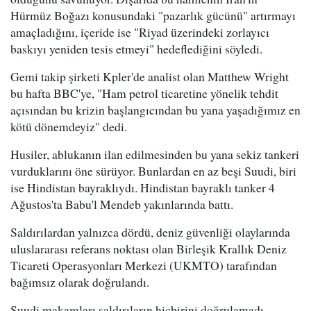
Hürmüz Boğazı konusundaki "pazarlık gücünü" artırmayı
amaçladığını, içeride ise "Riyad üzerindeki zorlayıcı
baskıyı yeniden tesis etmeyi" hedeflediğini söyledi.
Gemi takip şirketi Kpler'de analist olan Matthew Wright
bu hafta BBC'ye, "Ham petrol ticaretine yönelik tehdit
açısından bu krizin başlangıcından bu yana yaşadığımız en
kötü dönemdeyiz" dedi.
Husiler, ablukanın ilan edilmesinden bu yana sekiz tankeri
vurduklarını öne sürüyor. Bunlardan en az beşi Suudi, biri
ise Hindistan bayraklıydı. Hindistan bayraklı tanker 4
Ağustos'ta Babu'l Mendeb yakınlarında battı.
Saldırılardan yalnızca dördü, deniz güvenliği olaylarında
uluslararası referans noktası olan Birleşik Krallık Deniz
Ticareti Operasyonları Merkezi (UKMTO) tarafından
bağımsız olarak doğrulandı.
Suudi makamları saldırıların hiçbirini doğrulamadı.