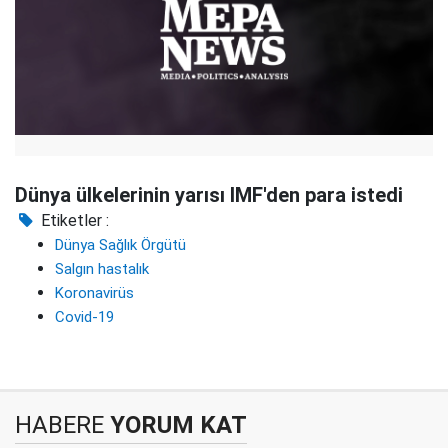
Dünya ülkelerinin yarısı IMF'den para istedi
Etiketler :
Dünya Sağlık Örgütü
Salgın hastalık
Koronavirüs
Covid-19
HABERE
YORUM KAT