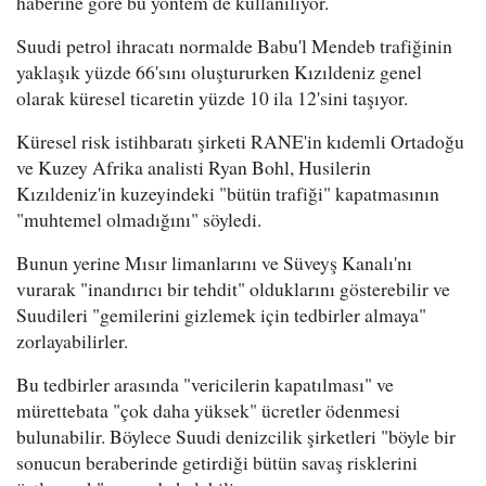
haberine göre bu yöntem de kullanılıyor.
Suudi petrol ihracatı normalde Babu'l Mendeb trafiğinin
yaklaşık yüzde 66'sını oluştururken Kızıldeniz genel
olarak küresel ticaretin yüzde 10 ila 12'sini taşıyor.
Küresel risk istihbaratı şirketi RANE'in kıdemli Ortadoğu
ve Kuzey Afrika analisti Ryan Bohl, Husilerin
Kızıldeniz'in kuzeyindeki "bütün trafiği" kapatmasının
"muhtemel olmadığını" söyledi.
Bunun yerine Mısır limanlarını ve Süveyş Kanalı'nı
vurarak "inandırıcı bir tehdit" olduklarını gösterebilir ve
Suudileri "gemilerini gizlemek için tedbirler almaya"
zorlayabilirler.
Bu tedbirler arasında "vericilerin kapatılması" ve
mürettebata "çok daha yüksek" ücretler ödenmesi
bulunabilir. Böylece Suudi denizcilik şirketleri "böyle bir
sonucun beraberinde getirdiği bütün savaş risklerini