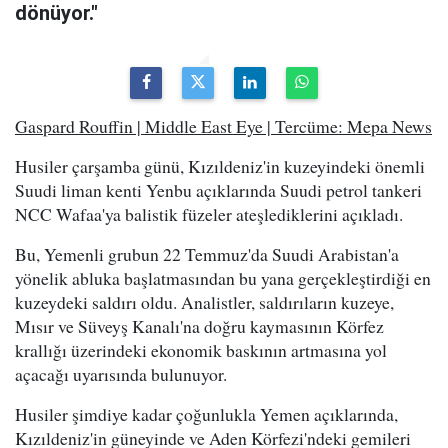
dönüyor."
Gaspard Rouffin | Middle East Eye | Tercüme: Mepa News
Husiler çarşamba günü, Kızıldeniz'in kuzeyindeki önemli
Suudi liman kenti Yenbu açıklarında Suudi petrol tankeri
NCC Wafaa'ya balistik füzeler ateşlediklerini açıkladı.
Bu, Yemenli grubun 22 Temmuz'da Suudi Arabistan'a
yönelik abluka başlatmasından bu yana gerçekleştirdiği en
kuzeydeki saldırı oldu. Analistler, saldırıların kuzeye,
Mısır ve Süveyş Kanalı'na doğru kaymasının Körfez
krallığı üzerindeki ekonomik baskının artmasına yol
açacağı uyarısında bulunuyor.
Husiler şimdiye kadar çoğunlukla Yemen açıklarında,
Kızıldeniz'in güneyinde ve Aden Körfezi'ndeki gemileri