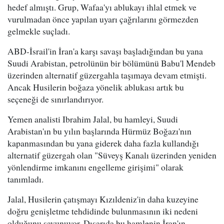
hedef almıştı. Grup, Wafaa'yı ablukayı ihlal etmek ve
vurulmadan önce yapılan uyarı çağrılarını görmezden
gelmekle suçladı.
ABD-İsrail'in İran'a karşı savaşı başladığından bu yana
Suudi Arabistan, petrolünün bir bölümünü Babu'l Mendeb
üzerinden alternatif güzergahla taşımaya devam etmişti.
Ancak Husilerin boğaza yönelik ablukası artık bu
seçeneği de sınırlandırıyor.
Yemen analisti Ibrahim Jalal, bu hamleyi, Suudi
Arabistan'ın bu yılın başlarında Hürmüz Boğazı'nın
kapanmasından bu yana giderek daha fazla kullandığı
alternatif güzergah olan "Süveyş Kanalı üzerinden yeniden
yönlendirme imkanını engelleme girişimi" olarak
tanımladı.
Jalal, Husilerin çatışmayı Kızıldeniz'in daha kuzeyine
doğru genişletme tehdidinde bulunmasının iki nedeni
olduğunu savunuyor. Dışarıda bu hamlenin İran'ın