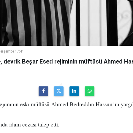
Perşembe 17:41
 devrik Beşar Esed rejiminin müftüsü Ahmed Has
 rejiminin eski müftüsü Ahmed Bedreddin Hassun'un yarg
da idam cezası talep etti.