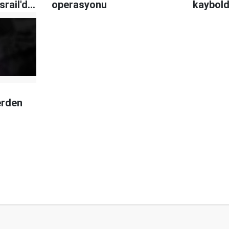
srail'de
operasyonu
kaybol
erden