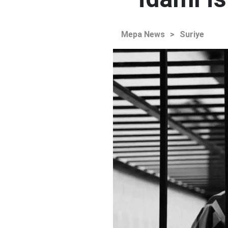
Mepa News
>
Suriye