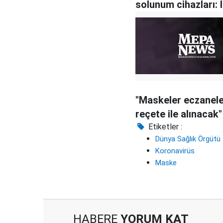
solunum cihazları: İ
koronavirüse karşı
'Mossad' taktiği
"Maskeler eczanel
reçete ile alınacak"
Etiketler :
Dünya Sağlık Örgütü
Koronavirüs
Maske
HABERE
YORUM KAT