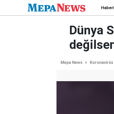
Haber
Dünya S
değilse
Mepa News
>
Koronavirüs