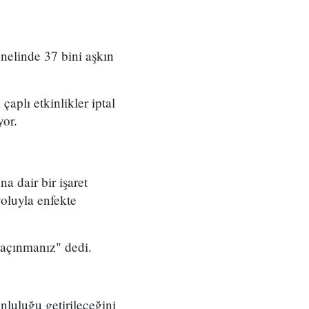
nelinde 37 bini aşkın
aplı etkinlikler iptal
yor.
 dair bir işaret
yoluyla enfekte
kaçınmanız" dedi.
nluluğu getirileceğini