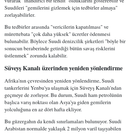
vurarak "inandırıcı bir tehdit" olduklarını gösterebilir ve
Suudileri "gemilerini gizlemek için tedbirler almaya"
zorlayabilirler.
Bu tedbirler arasında "vericilerin kapatılması" ve
mürettebata "çok daha yüksek" ücretler ödenmesi
bulunabilir. Böylece Suudi denizcilik şirketleri "böyle bir
sonucun beraberinde getirdiği bütün savaş risklerini
üstlenmek" zorunda kalabilir.
Süveyş Kanalı üzerinden yeniden yönlendirme
Afrika'nın çevresinden yeniden yönlendirme, Suudi
tankerlerini Yenbu'ya ulaşmak için Süveyş Kanalı'ndan
geçmeye de zorluyor. Bu durum, Suudi ham petrolünün
başlıca varış noktası olan Asya'ya giden gemilerin
yolculuğuna en az dört hafta ekliyor.
Bu güzergahın da kendi sınırlamaları bulunuyor. Suudi
Arabistan normalde yaklaşık 2 milyon varil taşıyabilen