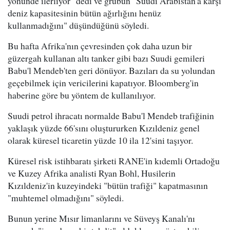
yönünde ilerliyor" dedi ve grubun "Suudi Arabistan'a karşı
deniz kapasitesinin bütün ağırlığını henüz
kullanmadığını" düşündüğünü söyledi.
Bu hafta Afrika'nın çevresinden çok daha uzun bir
güzergah kullanan altı tanker gibi bazı Suudi gemileri
Babu'l Mendeb'ten geri dönüyor. Bazıları da su yolundan
geçebilmek için vericilerini kapatıyor. Bloomberg'in
haberine göre bu yöntem de kullanılıyor.
Suudi petrol ihracatı normalde Babu'l Mendeb trafiğinin
yaklaşık yüzde 66'sını oluştururken Kızıldeniz genel
olarak küresel ticaretin yüzde 10 ila 12'sini taşıyor.
Küresel risk istihbaratı şirketi RANE'in kıdemli Ortadoğu
ve Kuzey Afrika analisti Ryan Bohl, Husilerin
Kızıldeniz'in kuzeyindeki "bütün trafiği" kapatmasının
"muhtemel olmadığını" söyledi.
Bunun yerine Mısır limanlarını ve Süveyş Kanalı'nı