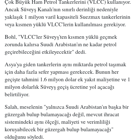
Çok Büyük Ham Petrol Tankerlerini (VLCC) kullanıyor.
Ancak Süveyş Kanalı'nın sınırlı derinliği nedeniyle
yaklaşık 1 milyon varil kapasiteli Suezmax tankerlerinin
veya kısmen yüklü VLCC'lerin kullanılması gerekiyor.
Bohl, "VLCC'ler Süveyş'ten kısmen yüklü geçmek
zorunda kalırsa Suudi Arabistan'ın ne kadar petrol
geçirebileceğini etkileyecektir" dedi.
Asya'ya giden tankerlerin aynı miktarda petrol taşımak
için daha fazla sefer yapması gerekecek. Bunun her
geçişte tahmini 1.6 milyon dolar ek yakıt maliyetine ve 1
milyon dolarlık Süveyş geçiş ücretine yol açacağı
belirtiliyor.
Salah, meselenin "yalnızca Suudi Arabistan'ın başka bir
güzergah bulup bulamayacağı değil, mevcut ihracat
sistemindeki aynı ölçeği, maliyeti ve verimliliği
koruyabilecek bir güzergah bulup bulamayacağı"
olduğunu söyledi.