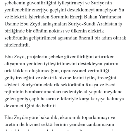
şebekenin güvenilirliğini iyileştirmeyi ve Suriye'nin
yenilenebilir enerjiye geçişini desteklemeyi amaçlıyor. Su
ve Elektrik İşlerinden Sorumlu Enerji Bakan Yardımcısı
Usame Ebu Zeyd, anlaşmaları Suriye-Suudi Arabistan iş
birliğinde bir dönüm noktası ve ülkenin elektrik
sektörünün geliştirilmesi açısından önemli bir adım olarak
nitelendirdi.
Ebu Zeyd, projelerin şebeke güvenilirliğini artırırken
altyapının yeniden iyileştirilmesini destekleyen yatırım
ortaklıkları oluşturacağını, operasyonel verimliliği
geliştireceğini ve elektrik hizmetlerini iyileştireceğini
söyledi. Suriye'nin elektrik sektörünün Rusya ve Esed
rejiminin bombardımanları nedeniyle altyapıda meydana
gelen geniş çaplı hasarın etkileriyle karşı karşıya kalmaya
devam ettiğini de belirtti.
Ebu Zeyd'e göre bakanlık, ekonomik toparlanmayı ve
üretim ile hizmet sektörlerinin yeniden canlanmasını
desteklemek amacıyla hasar gören altyapıyı onarmak,