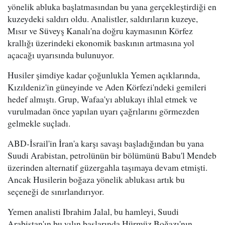
yönelik abluka başlatmasından bu yana gerçekleştirdiği en
kuzeydeki saldırı oldu. Analistler, saldırıların kuzeye,
Mısır ve Süveyş Kanalı'na doğru kaymasının Körfez
krallığı üzerindeki ekonomik baskının artmasına yol
açacağı uyarısında bulunuyor.
Husiler şimdiye kadar çoğunlukla Yemen açıklarında,
Kızıldeniz'in güneyinde ve Aden Körfezi'ndeki gemileri
hedef almıştı. Grup, Wafaa'yı ablukayı ihlal etmek ve
vurulmadan önce yapılan uyarı çağrılarını görmezden
gelmekle suçladı.
ABD-İsrail'in İran'a karşı savaşı başladığından bu yana
Suudi Arabistan, petrolünün bir bölümünü Babu'l Mendeb
üzerinden alternatif güzergahla taşımaya devam etmişti.
Ancak Husilerin boğaza yönelik ablukası artık bu
seçeneği de sınırlandırıyor.
Yemen analisti Ibrahim Jalal, bu hamleyi, Suudi
Arabistan'ın bu yılın başlarında Hürmüz Boğazı'nın