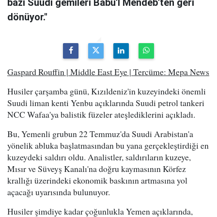
bazı Suudi gemileri Babu'l Mendeb'ten geri
dönüyor."
Gaspard Rouffin | Middle East Eye | Tercüme: Mepa News
Husiler çarşamba günü, Kızıldeniz'in kuzeyindeki önemli
Suudi liman kenti Yenbu açıklarında Suudi petrol tankeri
NCC Wafaa'ya balistik füzeler ateşlediklerini açıkladı.
Bu, Yemenli grubun 22 Temmuz'da Suudi Arabistan'a
yönelik abluka başlatmasından bu yana gerçekleştirdiği en
kuzeydeki saldırı oldu. Analistler, saldırıların kuzeye,
Mısır ve Süveyş Kanalı'na doğru kaymasının Körfez
krallığı üzerindeki ekonomik baskının artmasına yol
açacağı uyarısında bulunuyor.
Husiler şimdiye kadar çoğunlukla Yemen açıklarında,