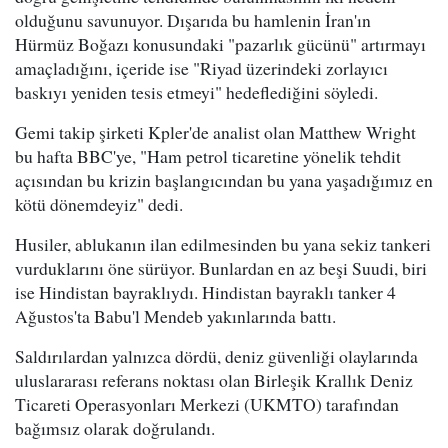
olduğunu savunuyor. Dışarıda bu hamlenin İran'ın
Hürmüz Boğazı konusundaki "pazarlık gücünü" artırmayı
amaçladığını, içeride ise "Riyad üzerindeki zorlayıcı
baskıyı yeniden tesis etmeyi" hedeflediğini söyledi.
Gemi takip şirketi Kpler'de analist olan Matthew Wright
bu hafta BBC'ye, "Ham petrol ticaretine yönelik tehdit
açısından bu krizin başlangıcından bu yana yaşadığımız en
kötü dönemdeyiz" dedi.
Husiler, ablukanın ilan edilmesinden bu yana sekiz tankeri
vurduklarını öne sürüyor. Bunlardan en az beşi Suudi, biri
ise Hindistan bayraklıydı. Hindistan bayraklı tanker 4
Ağustos'ta Babu'l Mendeb yakınlarında battı.
Saldırılardan yalnızca dördü, deniz güvenliği olaylarında
uluslararası referans noktası olan Birleşik Krallık Deniz
Ticareti Operasyonları Merkezi (UKMTO) tarafından
bağımsız olarak doğrulandı.