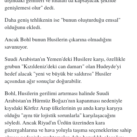
dışındaki gemileri ve ithalatı da kapsayacak şekilde
genişlemesi olur" dedi.
Daha geniş tehlikenin ise "bunun oluşturduğu emsal"
olduğunu ekledi.
Ancak Bohl bunun Husilerin çıkarına olmadığını
savunuyor.
Suudi Arabistan'ın Yemen'deki Husilere karşı, özellikle
grubun "Kızıldeniz'deki can damarı" olan Hudeyde'yi
hedef alacak "yeni ve büyük bir saldırısı" Husiler
açısından ağır sonuçlar doğurabilir.
Bohl, Husilerin gerilimi artırması halinde Suudi
Arabistan'ın Hürmüz Boğazı'nın kapanması nedeniyle
kıyıdaki Körfez Arap ülkelerinin şu anda karşı karşıya
olduğu "aynı tür lojistik sorunlarla" karşılaşacağını
söyledi. Ancak Riyad'ın Ürdün üzerinden kara
güzergahlarına ve hava yoluyla taşıma seçeneklerine sahip