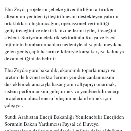
Ebu Zeyd, projelerin şebeke güvenilirliğini artırırken
altyapının yeniden iyileştirilmesini destekleyen yatırım
ortaklıkları oluşturacağını, operasyonel verimliliği
geliştireceğini ve elektrik hizmetlerini iyileştireceğini
söyledi. Suriye'nin elektrik sektörünün Rusya ve Esed
rejiminin bombardımanları nedeniyle altyapıda meydana
gelen geniş çaplı hasarın etkileriyle karşı karşıya kalmaya
devam ettiğini de belirtti.
Ebu Zeyd'e göre bakanlık, ekonomik toparlanmayı ve
üretim ile hizmet sektörlerinin yeniden canlanmasını
desteklemek amacıyla hasar gören altyapıyı onarmak,
sistem performansını geliştirmek ve yenilenebilir enerji
projelerini ulusal enerji bileşimine dahil etmek için
çalışıyor.
Suudi Arabistan Enerji Bakanlığı Yenilenebilir Enerjiden
Sorumlu Bakan Yardımcısı Faysal ed Duveyc,
anlaşmaların değerinin yaklaşık 1 milyar dolar olduğunu