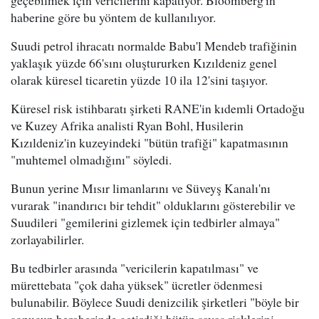
geçebilmek için vericilerini kapatıyor. Bloomberg'in
haberine göre bu yöntem de kullanılıyor.
Suudi petrol ihracatı normalde Babu'l Mendeb trafiğinin
yaklaşık yüzde 66'sını oluştururken Kızıldeniz genel
olarak küresel ticaretin yüzde 10 ila 12'sini taşıyor.
Küresel risk istihbaratı şirketi RANE'in kıdemli Ortadoğu
ve Kuzey Afrika analisti Ryan Bohl, Husilerin
Kızıldeniz'in kuzeyindeki "bütün trafiği" kapatmasının
"muhtemel olmadığını" söyledi.
Bunun yerine Mısır limanlarını ve Süveyş Kanalı'nı
vurarak "inandırıcı bir tehdit" olduklarını gösterebilir ve
Suudileri "gemilerini gizlemek için tedbirler almaya"
zorlayabilirler.
Bu tedbirler arasında "vericilerin kapatılması" ve
mürettebata "çok daha yüksek" ücretler ödenmesi
bulunabilir. Böylece Suudi denizcilik şirketleri "böyle bir