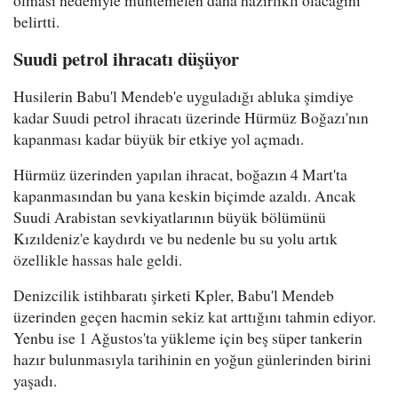
olması nedeniyle muhtemelen daha hazırlıklı olacağını
belirtti.
Suudi petrol ihracatı düşüyor
Husilerin Babu'l Mendeb'e uyguladığı abluka şimdiye
kadar Suudi petrol ihracatı üzerinde Hürmüz Boğazı'nın
kapanması kadar büyük bir etkiye yol açmadı.
Hürmüz üzerinden yapılan ihracat, boğazın 4 Mart'ta
kapanmasından bu yana keskin biçimde azaldı. Ancak
Suudi Arabistan sevkiyatlarının büyük bölümünü
Kızıldeniz'e kaydırdı ve bu nedenle bu su yolu artık
özellikle hassas hale geldi.
Denizcilik istihbaratı şirketi Kpler, Babu'l Mendeb
üzerinden geçen hacmin sekiz kat arttığını tahmin ediyor.
Yenbu ise 1 Ağustos'ta yükleme için beş süper tankerin
hazır bulunmasıyla tarihinin en yoğun günlerinden birini
yaşadı.