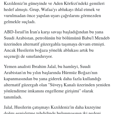
Kızıldeniz'in güneyinde ve Aden Körfezi'ndeki gemileri
hedef almıştı. Grup, Wafaa'yı ablukayı ihlal etmek ve
vurulmadan önce yapılan uyarı çağrılarını görmezden
gelmekle suçladı.
ABD-İsrail'in İran'a karşı savaşı başladığından bu yana
Suudi Arabistan, petrolünün bir bölümünü Babu'l Mendeb
üzerinden alternatif güzergahla taşımaya devam etmişti.
Ancak Husilerin boğaza yönelik ablukası artık bu
seçeneği de sınırlandırıyor.
Yemen analisti Ibrahim Jalal, bu hamleyi, Suudi
Arabistan'ın bu yılın başlarında Hürmüz Boğazı'nın
kapanmasından bu yana giderek daha fazla kullandığı
alternatif güzergah olan "Süveyş Kanalı üzerinden yeniden
yönlendirme imkanını engelleme girişimi" olarak
tanımladı.
Jalal, Husilerin çatışmayı Kızıldeniz'in daha kuzeyine
doğru genişletme tehdidinde bulunmasının iki nedeni