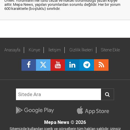
UYARI: Yorumların her türlü cezai ve hukuki sorumluluğu yazan kişiye
aittir. Mepa News, yapılan yorumlardan sorumlu değildir. Her bir yorum
600 karakterle (boşluklu) sınırlıdır.
Anasayfa
Künye
İletişim
Gizlilik İlkeleri
Sitene Ekle
Mepa News
© 2026
Sitemizde kullanılan içerik ve görsellerin tüm hakları saklıdır, izinsiz