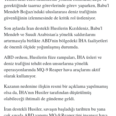
gerektiğinde taarruz görevlerinde görev yaparken, Babu'l
Mendeb Boğazı'ndaki uluslararası deniz trafiğinin
güvenliğinin izlenmesinde de kritik rol üstleniyor.
Son aylarda İran destekli Husilerin Kızıldeniz, Babu'l
Mendeb ve Suudi Arabistan'a yönelik saldırılarını
artırmasıyla birlikte ABD'nin bölgedeki İHA faaliyetleri
de önemli ölçüde yoğunlaşmış durumda.
ABD ordusu, Husilerin füze rampaları, İHA üsleri ve
deniz trafiğini tehdit eden unsurlarına yönelik
operasyonlarında MQ-9 Reaper hava araçlarını aktif
olarak kullanıyor.
Kazanın nedenine ilişkin resmi bir açıklama yapılmamış
olsa da, İHA'nın Husiler tarafından düşürülmüş
olabileceği ihtimali de gündeme geldi.
İran destekli Husiler, savaşın başladığı tarihten bu yana
çok sayıda ABD yapımı MQ-9 Reaper tipi insansız hava