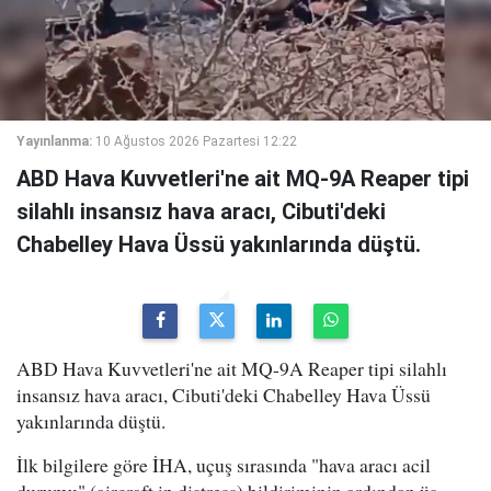
Yayınlanma:
10 Ağustos 2026 Pazartesi 12:22
ABD Hava Kuvvetleri'ne ait MQ-9A Reaper tipi
silahlı insansız hava aracı, Cibuti'deki
Chabelley Hava Üssü yakınlarında düştü.
ABD Hava Kuvvetleri'ne ait MQ-9A Reaper tipi silahlı
insansız hava aracı, Cibuti'deki Chabelley Hava Üssü
yakınlarında düştü.
İlk bilgilere göre İHA, uçuş sırasında "hava aracı acil
durumu" (aircraft in distress) bildiriminin ardından üs