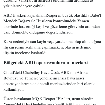
yakınlarında yere çakıldı.
ABD'li askeri kaynaklar, Reaper'ın büyük olasılıkla Babu'l
Mendeb Boğazı ile Husilerin kontrolündeki Yemen
üzerinde icra ettiği keşif ve gözetleme görevinin ardından
üsse dönmekte olduğunu değerlendiriyor.
Kaza nedeniyle can kaybı veya yaralanma olup olmadığına
ilişkin resmi açıklama yapılmazken, olayın nedenine
ilişkin inceleme başlatıldı.
Bölgedeki ABD operasyonlarının merkezi
Cibuti'deki Chabelley Hava Üssü, ABD'nin Afrika
Boynuzu ve Yemen'e yönelik insansız hava aracı
operasyonlarının en önemli merkezlerinden biri olarak
kullanılıyor.
Üsten havalanan MQ-9 Reaper İHA'ları, uzun süredir
Yemen'deki Husi hedeflerine yönelik istihbarat, keşif ve