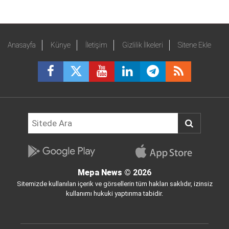
Anasayfa
Künye
İletişim
Gizlilik İlkeleri
Sitene Ekle
Mepa News
© 2026
Sitemizde kullanılan içerik ve görsellerin tüm hakları saklıdır, izinsiz
kullanımı hukuki yaptırıma tabidir.