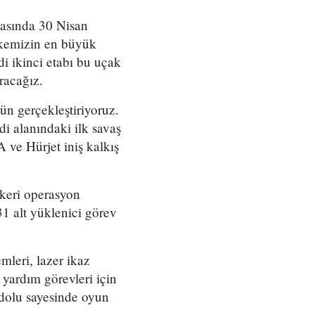
nşasında 30 Nisan
lkemizin en büyük
i ikinci etabı bu uçak
racağız.
n gerçekleştiriyoruz.
i alanındaki ilk savaş
 ve Hürjet iniş kalkış
skeri operasyon
1 alt yüklenici görev
emleri, lazer ikaz
t yardım görevleri için
dolu sayesinde oyun