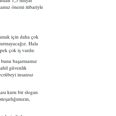
ardan 1,5 milyar
mamız önemi itibariyle
lamak için daha çok
 durmayacağız. Hala
ek çok iş vardır.
rek bunu başarmamız
sahil güvenlik
crübeyi insansız
ması kuru bir slogan
teşarlığımızın,