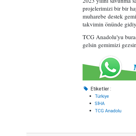
2023 yılını savunma sa
projelerimizi bir bir 
muharebe destek gemim
takvimin önünde gidiy
TCG Anadolu'yu burada
gelsin gemimizi gezsin
Etiketler :
Türkiye
SİHA
TCG Anadolu