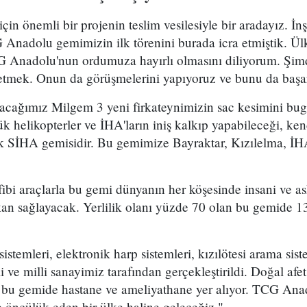
in önemli bir projenin teslim vesilesiyle bir aradayız. İ
Anadolu gemimizin ilk törenini burada icra etmiştik. Ü
G Anadolu'nun ordumuza hayırlı olmasını diliyorum. Şimd
 etmek. Onun da görüşmelerini yapıyoruz ve bunu da başa
acağımız Milgem 3 yeni firkateynimizin sac kesimini bugü
elikopterler ve İHA'ların iniş kalkıp yapabileceği, kend
lk SİHA gemisidir. Bu gemimize Bayraktar, Kızılelma, İHA
fibi araçlarla bu gemi dünyanın her köşesinde insani ve a
an sağlayacak. Yerlilik olanı yüzde 70 olan bu gemide 13
istemleri, elektronik harp sistemleri, kızılötesi arama sist
rli ve milli sanayimiz tarafından gerçekleştirildi. Doğal afe
 bu gemide hastane ve ameliyathane yer alıyor. TCG Ana
re öncülük eden bir ülke haline geleceğiz."