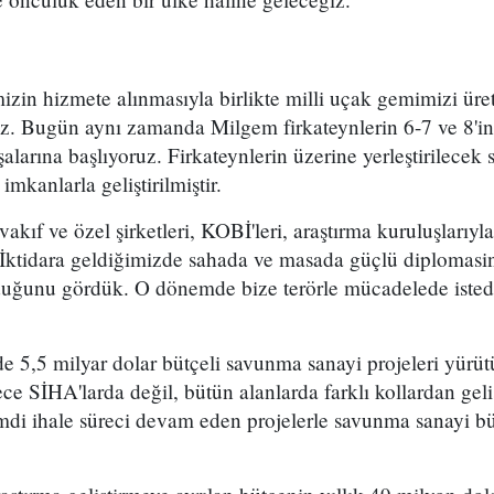
in hizmete alınmasıyla birlikte milli uçak gemimizi ü
uz. Bugün aynı zamanda Milgem firkateynlerin 6-7 ve 8'in
alarına başlıyoruz. Firkateynlerin üzerine yerleştirilecek 
 imkanlarla geliştirilmiştir.
kıf ve özel şirketleri, KOBİ'leri, araştırma kuruluşlarıyla
. İktidara geldiğimizde sahada ve masada güçlü diplomasi
ğunu gördük. O dönemde bize terörle mücadelede istediğ
 5,5 milyar dolar bütçeli savunma sanayi projeleri yürü
ece SİHA'larda değil, bütün alanlarda farklı kollardan gel
Şimdi ihale süreci devam eden projelerle savunma sanayi b