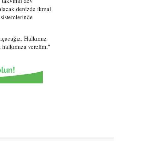
3 takvimli dev
 olacak denizde ikmal
sistemlerinde
açacağız. Halkımız
 halkımıza verelim."