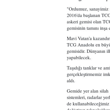
"Ordumuz, sanayimiz iç
2016'da başlanan TCG 
askeri gemisi olan TC
gemisinin tamını inşa
Mavi Vatan'a kazandır
TCG Anadolu en büyük h
gemisidir. Dünyanın i
yapabilecek.
Taşıdığı tanklar ve am
gerçekleştirmemiz imk
aldı.
Gemide yer alan silah s
sistemleri, radarlar ye
de kullanabileceğimiz
değiştiren teknolojile