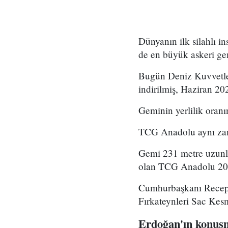
Dünyanın ilk silahlı 
de en büyük askeri ge
Bugün Deniz Kuvvetler
indirilmiş, Haziran 202
Geminin yerlilik oranı
TCG Anadolu aynı zam
Gemi 231 metre uzunlu
olan TCG Anadolu 20,5
Cumhurbaşkanı Recep
Fırkateynleri Sac Kesm
Erdoğan'ın konuşma