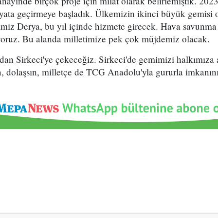
nayinde birçok proje için milat olarak belirlemiştik. 202
hayata geçirmeye başladık. Ülkemizin ikinci büyük gemisi
iz Derya, bu yıl içinde hizmete girecek. Hava savunma 
oruz. Bu alanda milletimize pek çok müjdemiz olacak.
n Sirkeci'ye çekeceğiz. Sirkeci'de gemimizi halkımıza 
, dolaşsın, milletçe de TCG Anadolu'yla gururla imkanını