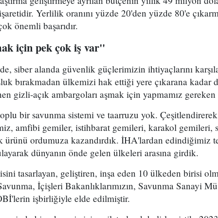
tırma geliştirmeye ayrılan bütçenin yıllık 49 milyon dol
şaretidir. Yerlilik oranını yüzde 20'den yüzde 80'e çıkar
çok önemli başarıdır.
k için pek çok iş var"
e, siber alanda güvenlik güçlerimizin ihtiyaçlarını karşı
oşluk bırakmadan ülkemizi hak ettiği yere çıkarana kadar
nen gizli-açık ambargoları aşmak için yapmamız gereken p
e toplu bir savunma sistemi ve taarruzu yok. Çeşitlendire
iz, amfibi gemiler, istihbarat gemileri, karakol gemileri, 
ok ürünü ordumuza kazandırdık. İHA'lardan edindiğimiz te
layarak dünyanın önde gelen ülkeleri arasına girdik.
ini tasarlayan, geliştiren, inşa eden 10 ülkeden birisi ol
 Savunma, İçişleri Bakanlıklarımızın, Savunma Sanayi Müs
İ'lerin işbirliğiyle elde edilmiştir.