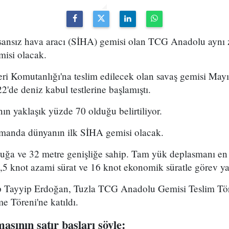
insansız hava aracı (SİHA) gemisi olan TCG Anadolu aynı
misi olacak.
i Komutanlığı'na teslim edilecek olan savaş gemisi Mayı
2'de deniz kabul testlerine başlamıştı.
nın yaklaşık yüzde 70 olduğu belirtiliyor.
anda dünyanın ilk SİHA gemisi olacak.
ğa ve 32 metre genişliğe sahip. Tam yük deplasmanı en 
 knot azami sürat ve 16 knot ekonomik süratle görev ya
 Tayyip Erdoğan, Tuzla TCG Anadolu Gemisi Teslim T
e Töreni'ne katıldı.
sının satır başları şöyle: