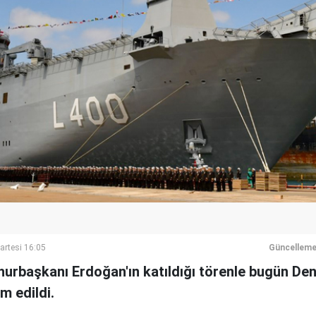
artesi 16:05
Güncelleme
rbaşkanı Erdoğan'ın katıldığı törenle bugün Deni
m edildi.