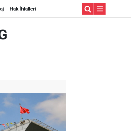
aj
Hak İhlalleri
CG