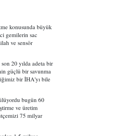
retme konusunda büyük
ci gemilerin sac
silah ve sensör
 son 20 yılda adeta bir
nin güçlü bir savunma
imiz bir İHA'yı bile
tülüyordu bugün 60
iştirme ve üretim
ütçemizi 75 milyar