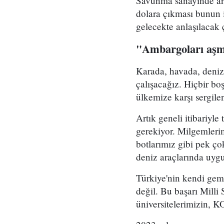
Savunma sanayinde araş
dolara çıkması bunun i
gelecekte anlaşılacak 
"Ambargoları aşma
Karada, havada, denizd
çalışacağız. Hiçbir b
ülkemize karşı sergile
Artık geneli itibariyl
gerekiyor. Milgemlerim
botlarımız gibi pek ç
deniz araçlarında uygu
Türkiye'nin kendi gemis
değil. Bu başarı Milli
üniversitelerimizin, KOB