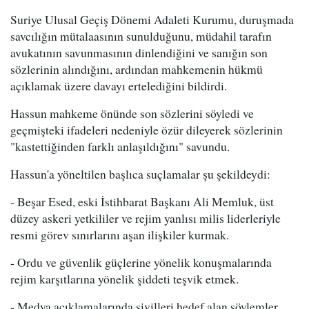
Suriye Ulusal Geçiş Dönemi Adaleti Kurumu, duruşmada
savcılığın mütalaasının sunulduğunu, müdahil tarafın
avukatının savunmasının dinlendiğini ve sanığın son
sözlerinin alındığını, ardından mahkemenin hükmü
açıklamak üzere davayı ertelediğini bildirdi.
Hassun mahkeme önünde son sözlerini söyledi ve
geçmişteki ifadeleri nedeniyle özür dileyerek sözlerinin
"kastettiğinden farklı anlaşıldığını" savundu.
Hassun'a yöneltilen başlıca suçlamalar şu şekildeydi:
- Beşar Esed, eski İstihbarat Başkanı Ali Memluk, üst
düzey askeri yetkililer ve rejim yanlısı milis liderleriyle
resmi görev sınırlarını aşan ilişkiler kurmak.
- Ordu ve güvenlik güçlerine yönelik konuşmalarında
rejim karşıtlarına yönelik şiddeti teşvik etmek.
- Medya açıklamalarında sivilleri hedef alan söylemler