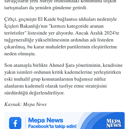
savaşçıların yeni Suriye ordusundaki konumuna ilişkin
tartışmaları da yeniden gündeme getirdi.
Çiftçi, geçmişte El Kaide bağlantısı iddiaları nedeniyle
İçişleri Bakanlığı'nın "kırmızı kategoride aranan
teröristler" listesinde yer alıyordu. Ancak Aralık 2024'te
tuğgeneralliğe yükseltilmesinin ardından adı listeden
çıkarılmış, bu karar muhalefet partilerinin eleştirilerine
neden olmuştu.
Son atamayla birlikte Ahmed Şara yönetiminin, kendisine
yakın isimleri ordunun kritik kademelerine yerleştirirken
eski muhalif grup komutanlarının bağımsız nüfuz
alanlarını kademeli olarak tasfiye etme stratejisini
sürdürdüğü değerlendiriliyor.
Kaynak: Mepa News