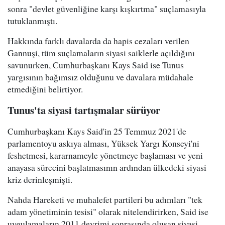
sonra "devlet güvenliğine karşı kışkırtma" suçlamasıyla
tutuklanmıştı.
Hakkında farklı davalarda da hapis cezaları verilen
Gannuşi, tüm suçlamaların siyasi saiklerle açıldığını
savunurken, Cumhurbaşkanı Kays Said ise Tunus
yargısının bağımsız olduğunu ve davalara müdahale
etmediğini belirtiyor.
Tunus'ta siyasi tartışmalar sürüyor
Cumhurbaşkanı Kays Said'in 25 Temmuz 2021'de
parlamentoyu askıya alması, Yüksek Yargı Konseyi'ni
feshetmesi, kararnameyle yönetmeye başlaması ve yeni
anayasa sürecini başlatmasının ardından ülkedeki siyasi
kriz derinleşmişti.
Nahda Hareketi ve muhalefet partileri bu adımları "tek
adam yönetiminin tesisi" olarak nitelendirirken, Said ise
uygulamaların 2011 devrimi sonrasında oluşan siyasi