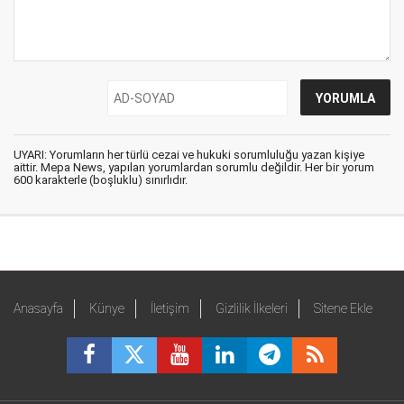
UYARI: Yorumların her türlü cezai ve hukuki sorumluluğu yazan kişiye
aittir. Mepa News, yapılan yorumlardan sorumlu değildir. Her bir yorum
600 karakterle (boşluklu) sınırlıdır.
Anasayfa
Künye
İletişim
Gizlilik İlkeleri
Sitene Ekle