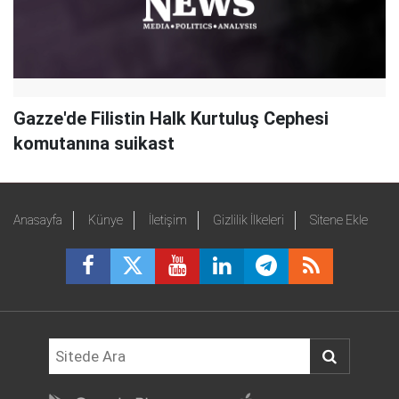
Gazze'de Filistin Halk Kurtuluş Cephesi
komutanına suikast
Anasayfa
Künye
İletişim
Gizlilik İlkeleri
Sitene Ekle