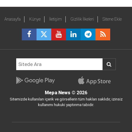
Anasayfa
Künye
İletişim
Gizlilik İlkeleri
Sitene Ekle
Mepa News
© 2026
Sitemizde kullanılan içerik ve görsellerin tüm hakları saklıdır, izinsiz
kullanımı hukuki yaptırıma tabidir.