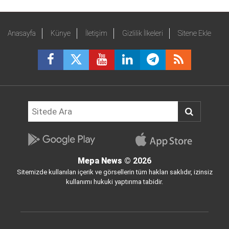
Anasayfa
Künye
İletişim
Gizlilik İlkeleri
Sitene Ekle
Mepa News
© 2026
Sitemizde kullanılan içerik ve görsellerin tüm hakları saklıdır, izinsiz
kullanımı hukuki yaptırıma tabidir.