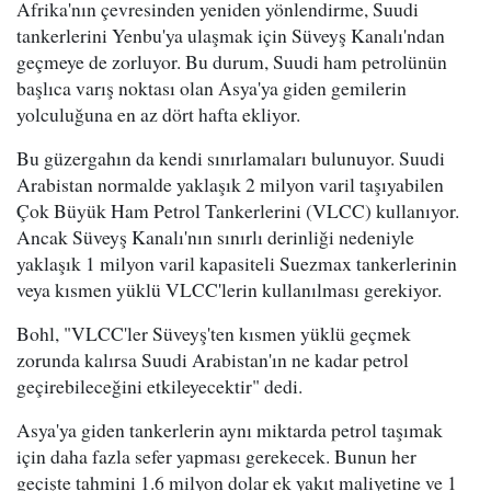
Afrika'nın çevresinden yeniden yönlendirme, Suudi
tankerlerini Yenbu'ya ulaşmak için Süveyş Kanalı'ndan
geçmeye de zorluyor. Bu durum, Suudi ham petrolünün
başlıca varış noktası olan Asya'ya giden gemilerin
yolculuğuna en az dört hafta ekliyor.
Bu güzergahın da kendi sınırlamaları bulunuyor. Suudi
Arabistan normalde yaklaşık 2 milyon varil taşıyabilen
Çok Büyük Ham Petrol Tankerlerini (VLCC) kullanıyor.
Ancak Süveyş Kanalı'nın sınırlı derinliği nedeniyle
yaklaşık 1 milyon varil kapasiteli Suezmax tankerlerinin
veya kısmen yüklü VLCC'lerin kullanılması gerekiyor.
Bohl, "VLCC'ler Süveyş'ten kısmen yüklü geçmek
zorunda kalırsa Suudi Arabistan'ın ne kadar petrol
geçirebileceğini etkileyecektir" dedi.
Asya'ya giden tankerlerin aynı miktarda petrol taşımak
için daha fazla sefer yapması gerekecek. Bunun her
geçişte tahmini 1.6 milyon dolar ek yakıt maliyetine ve 1