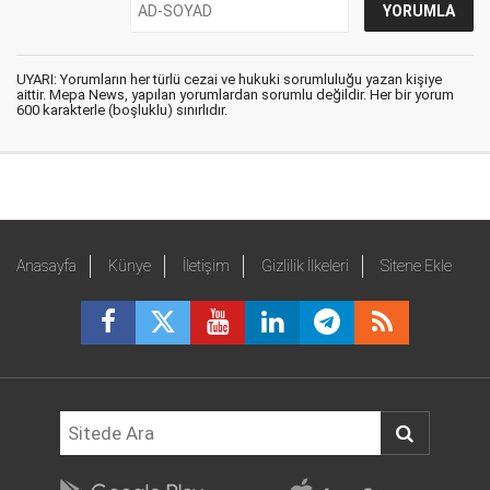
UYARI: Yorumların her türlü cezai ve hukuki sorumluluğu yazan kişiye
aittir. Mepa News, yapılan yorumlardan sorumlu değildir. Her bir yorum
600 karakterle (boşluklu) sınırlıdır.
Anasayfa
Künye
İletişim
Gizlilik İlkeleri
Sitene Ekle