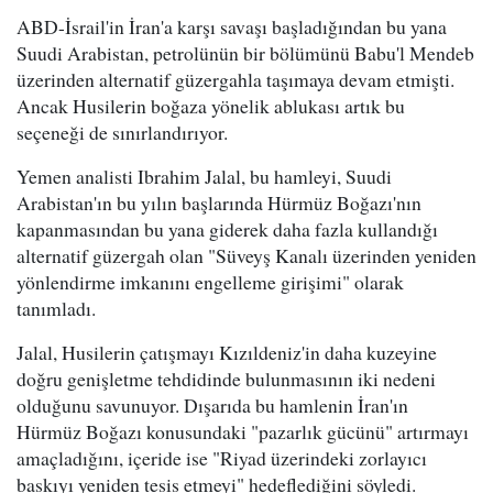
ABD-İsrail'in İran'a karşı savaşı başladığından bu yana
Suudi Arabistan, petrolünün bir bölümünü Babu'l Mendeb
üzerinden alternatif güzergahla taşımaya devam etmişti.
Ancak Husilerin boğaza yönelik ablukası artık bu
seçeneği de sınırlandırıyor.
Yemen analisti Ibrahim Jalal, bu hamleyi, Suudi
Arabistan'ın bu yılın başlarında Hürmüz Boğazı'nın
kapanmasından bu yana giderek daha fazla kullandığı
alternatif güzergah olan "Süveyş Kanalı üzerinden yeniden
yönlendirme imkanını engelleme girişimi" olarak
tanımladı.
Jalal, Husilerin çatışmayı Kızıldeniz'in daha kuzeyine
doğru genişletme tehdidinde bulunmasının iki nedeni
olduğunu savunuyor. Dışarıda bu hamlenin İran'ın
Hürmüz Boğazı konusundaki "pazarlık gücünü" artırmayı
amaçladığını, içeride ise "Riyad üzerindeki zorlayıcı
baskıyı yeniden tesis etmeyi" hedeflediğini söyledi.