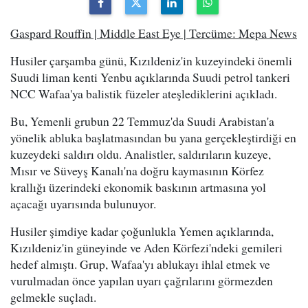
Gaspard Rouffin | Middle East Eye | Tercüme: Mepa News
Husiler çarşamba günü, Kızıldeniz'in kuzeyindeki önemli
Suudi liman kenti Yenbu açıklarında Suudi petrol tankeri
NCC Wafaa'ya balistik füzeler ateşlediklerini açıkladı.
Bu, Yemenli grubun 22 Temmuz'da Suudi Arabistan'a
yönelik abluka başlatmasından bu yana gerçekleştirdiği en
kuzeydeki saldırı oldu. Analistler, saldırıların kuzeye,
Mısır ve Süveyş Kanalı'na doğru kaymasının Körfez
krallığı üzerindeki ekonomik baskının artmasına yol
açacağı uyarısında bulunuyor.
Husiler şimdiye kadar çoğunlukla Yemen açıklarında,
Kızıldeniz'in güneyinde ve Aden Körfezi'ndeki gemileri
hedef almıştı. Grup, Wafaa'yı ablukayı ihlal etmek ve
vurulmadan önce yapılan uyarı çağrılarını görmezden
gelmekle suçladı.