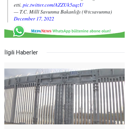
etti.
pic.twitter.com/AZZUk5aqzU
— T.C. Millî Savunma Bakanlığı (@tcsavunma)
December 17, 2022
İlgili Haberler