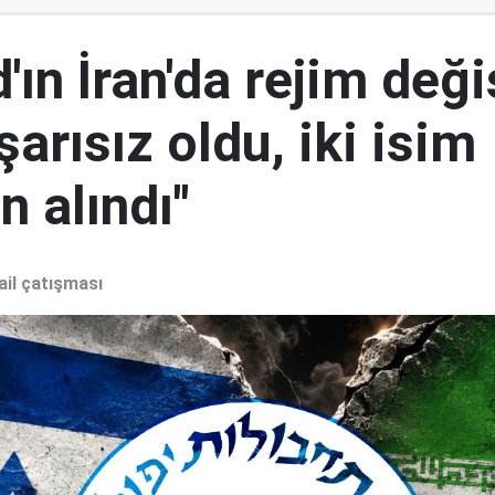
ın İran'da rejim deği
şarısız oldu, iki isim
 alındı"
ail çatışması