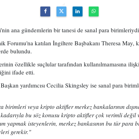
i'nin ana gündemlerin bir tanesi de sanal para birimleriydi
k Forumu'na katılan İngiltere Başbakanı Theresa May, kr
erde bulundu.
rinin özellikle suçlular tarafından kullanılmamasına ilişk
ini ifade etti.
aşkan yardımcısı Cecilia Skingsley ise sanal para biriml
a birimleri veya kripto aktifler merkez bankalarının dışın
adarıyla bu söz konusu kripto aktifler çok verimli değil v
rım yapmak isteyenlerin, merkez bankasının bu tür para bi
leri gerekir."