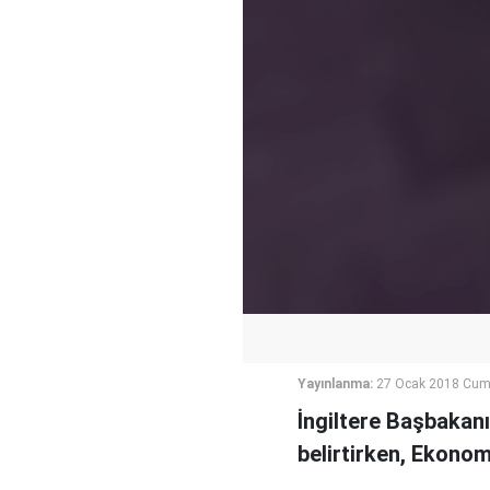
Yayınlanma:
27 Ocak 2018 Cuma
İngiltere Başbakanı
belirtirken, Ekono