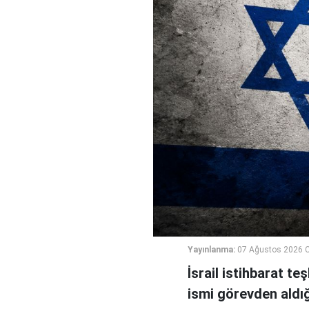
Yayınlanma:
07 Ağustos 2026 
İsrail istihbarat te
ismi görevden aldığı 