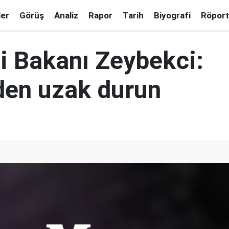
ler
Görüş
Analiz
Rapor
Tarih
Biyografi
Röport
 Bakanı Zeybekci:
'den uzak durun