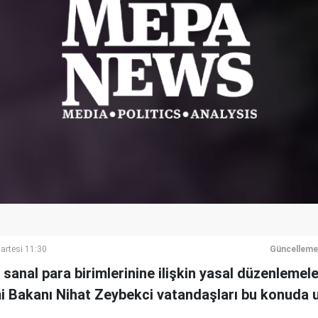
rtesi 11:30
Güncelleme
 sanal para birimlerinine ilişkin yasal düzenlemele
mi Bakanı Nihat Zeybekci vatandaşları bu konuda u