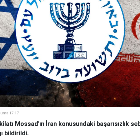
Cuma 17:17
şkilatı Mossad'ın İran konusundaki başarısızlık se
bildirildi.