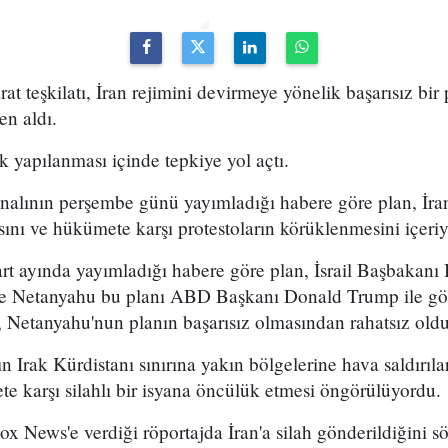
arat teşkilatı, İran rejimini devirmeye yönelik başarısız bir
en aldı.
k yapılanması içinde tepkiye yol açtı.
analının perşembe günü yayımladığı habere göre plan, İran
sını ve hükümete karşı protestoların körüklenmesini içeri
t ayında yayımladığı habere göre plan, İsrail Başbakan
 ve Netanyahu bu planı ABD Başkanı Donald Trump ile g
 Netanyahu'nun planın başarısız olmasından rahatsız olduğ
n Irak Kürdistanı sınırına yakın bölgelerine hava saldırıl
e karşı silahlı bir isyana öncülük etmesi öngörülüyordu.
x News'e verdiği röportajda İran'a silah gönderildiğini sö