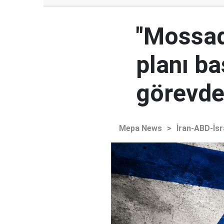
"Mossad'
planı ba
görevden
Mepa News
>
İran-ABD-İsr