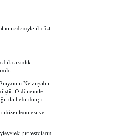
 plan nedeniyle iki üst
'daki azınlık
yordu.
ı Binyamin Netanyahu
örüştü. O dönemde
u da belirtilmişti.
arı düzenlenmesi ve
yleyerek protestoların