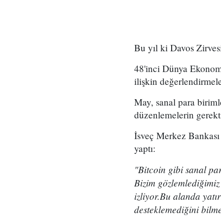
Bu yıl ki Davos Zirves
48'inci Dünya Ekonomi
ilişkin değerlendirmel
May, sanal para birimle
düzenlemelerin gerektiğ
İsveç Merkez Bankası B
yaptı:
"Bitcoin gibi sanal par
Bizim gözlemlediğimiz k
izliyor.Bu alanda yatı
desteklemediğini bilme