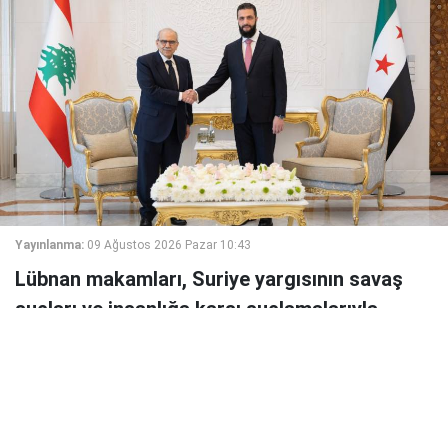
Yayınlanma:
09 Ağustos 2026 Pazar 10:43
Lübnan makamları, Suriye yargısının savaş
suçları ve insanlığa karşı suçlamalarıyla
hakkında yakalama kararı çıkardığı eski rejim
generali Adil İsa'yı Beyrut'ta gözaltına aldı.