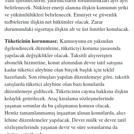
Tüm işletmecilerin, yatırımcıların sorumlulukları ayrı ayrı
belirlenecek. Nükleer enerji alanına ilişkin kamunun yetki
ve yükümlülükleri belirlenecek. Emniyet ve güvenlik
tedbirlerine ilişkin net hükümler olacak. Zarar
durumundaki sigortaya ilişkin alt ve üst limitler konulacak.
Tüketicinin korunması:
Kamuoyunu en yakından
ilgilendirecek düzenleme, tüketiciyi koruma yasasında
yapılacak değişiklikler olacak. Taksitli alışverişten
abonelik hizmetine, konut alımından devre tatil satışına
kadar tüketici aleyhine olan birçok başlık için teklif
hazırlandı. Son rötuşları yapılan düzenlemeye göre, taksitli
satışlarda tüketici aleyhine olan bazı konularda
düzenlemeye gidilecek. Tüketicinin cayma hakkına ilişkin
kolaylık getirilecek. Araç kiralama sözleşmelerinde
yaşanan sorunlar da bu çalışmanın konusu olacak.
Henüz tamamlanmamış inşaattan alınan konutlarda, alıcı
lehine düzenlemeler yapılacak. Devre mülk ve devre tatil
sözleşmelerinde yaşanan devir ve süre sorunlarına da