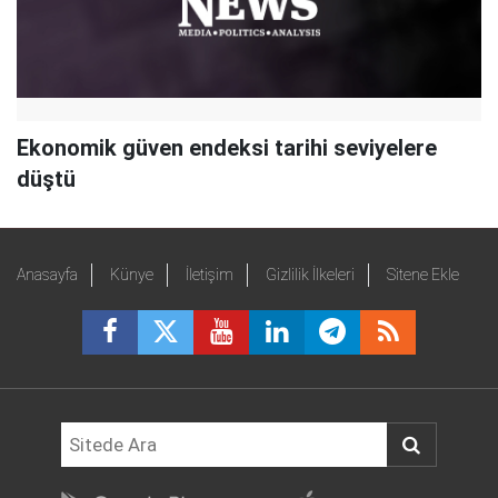
Ekonomik güven endeksi tarihi seviyelere
düştü
Anasayfa
Künye
İletişim
Gizlilik İlkeleri
Sitene Ekle